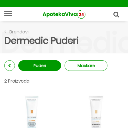
Dermedic
Brendovi
Dermedic Puderi
Puderi
Maskare
2 Proizvoda