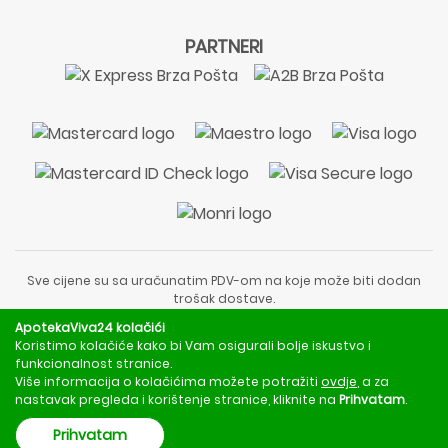
PARTNERI
Sve cijene su sa uračunatim PDV-om na koje može biti dodan
trošak dostave.
Sadržaj stranice je informativnog karaktera i nije zamjena za
ApotekaViva24 kolačići
liječnički pregled ili savjet farmaceuta.
Koristimo kolačiće kako bi Vam osigurali bolje iskustvo i
Za obavijesti o mjerama opreza, rizicima i nuspojavama
funkcionalnost stranice.
obratite se svom liječniku ili farmaceutu.
Više informacija o kolačićima možete potražiti
ovdje
, a za
nastavak pregleda i korištenje stranice, kliknite na
Prihvatam
.
Copyright © 2020 - 2026 | ApotekaViva24 | Sva prava zadržava
Prihvatam