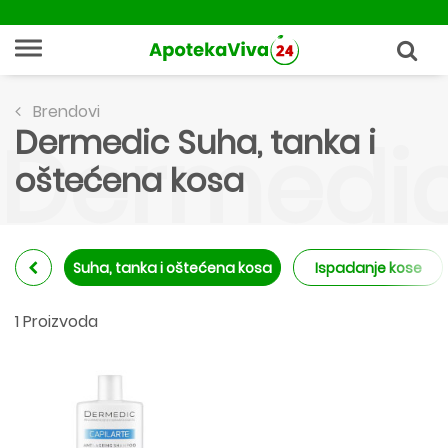
Brendovi
Dermedic Suha, tanka i
Dermedic
oštećena kosa
Suha, tanka i oštećena kosa
Ispadanje kose
1 Proizvoda