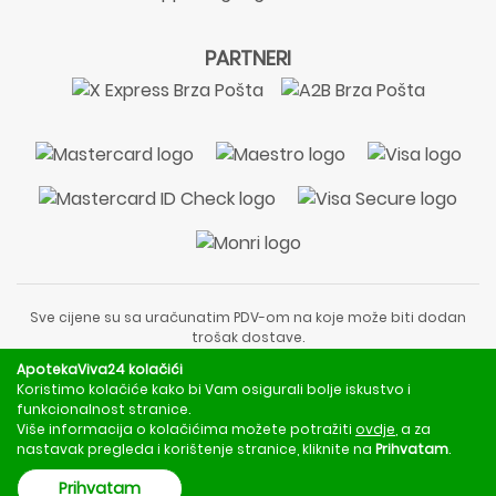
PARTNERI
Sve cijene su sa uračunatim PDV-om na koje može biti dodan
trošak dostave.
Sadržaj stranice je informativnog karaktera i nije zamjena za
ApotekaViva24 kolačići
liječnički pregled ili savjet farmaceuta.
Koristimo kolačiće kako bi Vam osigurali bolje iskustvo i
Za obavijesti o mjerama opreza, rizicima i nuspojavama
funkcionalnost stranice.
obratite se svom liječniku ili farmaceutu.
Više informacija o kolačićima možete potražiti
ovdje
, a za
nastavak pregleda i korištenje stranice, kliknite na
Prihvatam
.
Copyright © 2020 - 2026 | ApotekaViva24 | Sva prava zadržava
Prihvatam