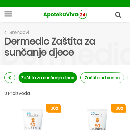
Brendovi
Dermedic Zaštita za
Dermedic
sunčanje djece
Zaštita za sunčanje djece
Zaštita od sunca
3 Proizvoda
-30%
-30%