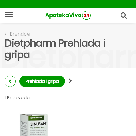
Brendovi
Dietpharm Prehlada i
Dietpharm
gripa
Prehlada i gripa
1 Proizvoda