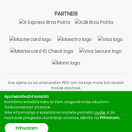
PARTNERI
Sve cijene su sa uračunatim PDV-om na koje može biti dodan
trošak dostave.
Sadržaj stranice je informativnog karaktera i nije zamjena za
ApotekaViva24 kolačići
liječnički pregled ili savjet farmaceuta.
Koristimo kolačiće kako bi Vam osigurali bolje iskustvo i
Za obavijesti o mjerama opreza, rizicima i nuspojavama
funkcionalnost stranice.
obratite se svom liječniku ili farmaceutu.
Više informacija o kolačićima možete potražiti
ovdje
, a za
nastavak pregleda i korištenje stranice, kliknite na
Prihvatam
.
Copyright © 2020 - 2026 | ApotekaViva24 | Sva prava zadržava
Prihvatam