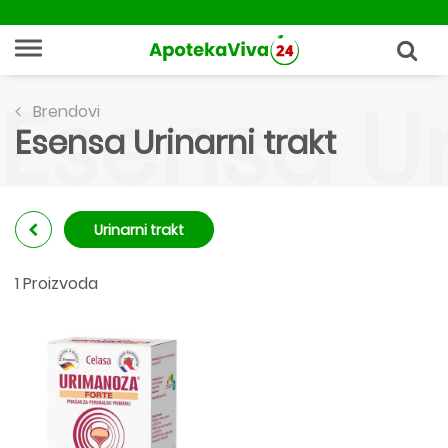
Esensa Ur
Brendovi
Esensa Urinarni trakt
Urinarni trakt
1 Proizvoda