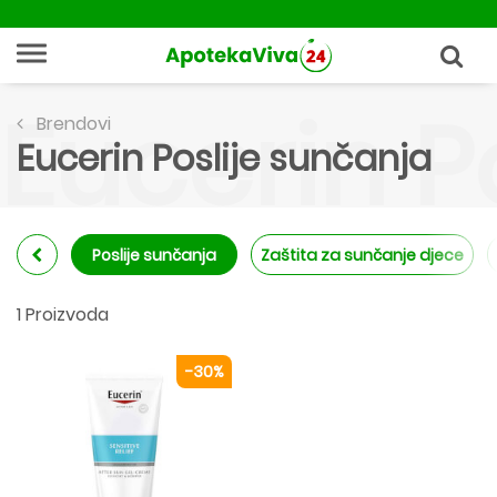
Eucerin P
Brendovi
Eucerin Poslije sunčanja
Poslije sunčanja
Zaštita za sunčanje djece
1 Proizvoda
-30%