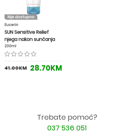
Nije dostupno
Eucerin
SUN Sensitive Relief
njega nakon sunčanja
200ml
28.70KM
41.00KM
Trebate pomoć?
037 536 051