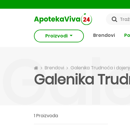
Brendovi
Po
Proizvodi
Gale
Brendovi
Galenika Trudnoća i dojen
Galenika Trud
1 Proizvoda