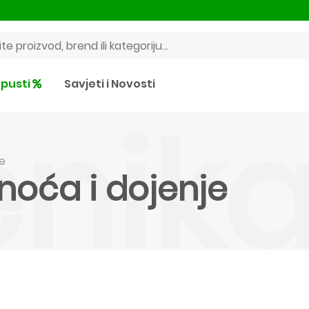
pusti
Savjeti i Novosti
nika
je
noća i dojenje