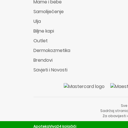
Mame i bebe
Samoliječenje
Ulja
Biljne kapi
Outlet
Dermokozmetika
Brendovi
Savjeti i Novosti
Sve
Sadržaj stranic
Za obavijesti
ApotekaViva24 kolačići