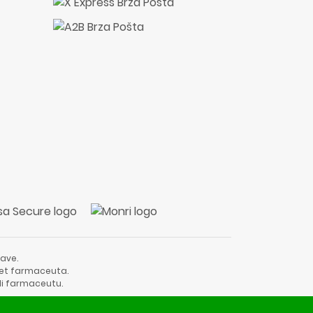
ave.
vjet farmaceuta.
li farmaceutu.