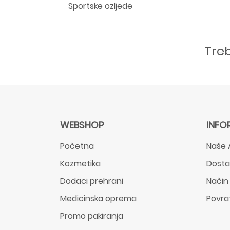
Sportske ozljede
Tre
WEBSHOP
INFO
Početna
Naše 
Kozmetika
Dost
Dodaci prehrani
Način
Medicinska oprema
Povra
Promo pakiranja