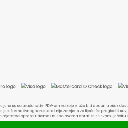
 cijene su sa uračunatim PDV-om na koje može biti dodan trošak dost
e je informativnog karaktera i nije zamjena za liječnički pregled ili sa
 o mjerama opreza, rizicima i nuspojavama obratite se svom liječniku i
Copyright © 2020 - 2026 | ApotekaViva24 | Sva prava zadržava