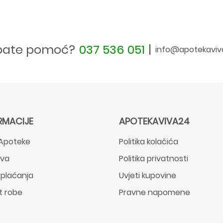
bate pomoć?
037 536 051
|
info@apotekaviv
RMACIJE
APOTEKAVIVA24
Apoteke
Politika kolačića
ava
Politika privatnosti
 plaćanja
Uvjeti kupovine
t robe
Pravne napomene