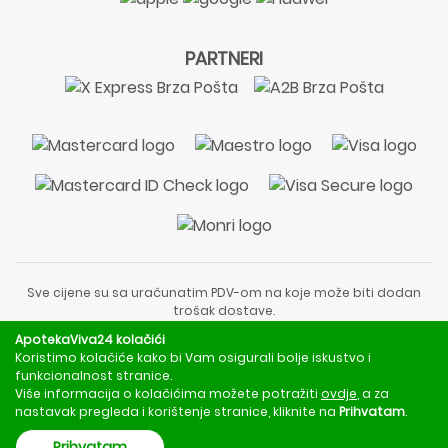
PARTNERI
Sve cijene su sa uračunatim PDV-om na koje može biti dodan
trošak dostave.
Sadržaj stranice je informativnog karaktera i nije zamjena za
ApotekaViva24 kolačići
liječnički pregled ili savjet farmaceuta.
Koristimo kolačiće kako bi Vam osigurali bolje iskustvo i
Za obavijesti o mjerama opreza, rizicima i nuspojavama
funkcionalnost stranice.
obratite se svom liječniku ili farmaceutu.
Više informacija o kolačićima možete potražiti
ovdje
, a za
nastavak pregleda i korištenje stranice, kliknite na
Prihvatam
.
Copyright © 2020 - 2026 | ApotekaViva24 | Sva prava zadržava
Prihvatam