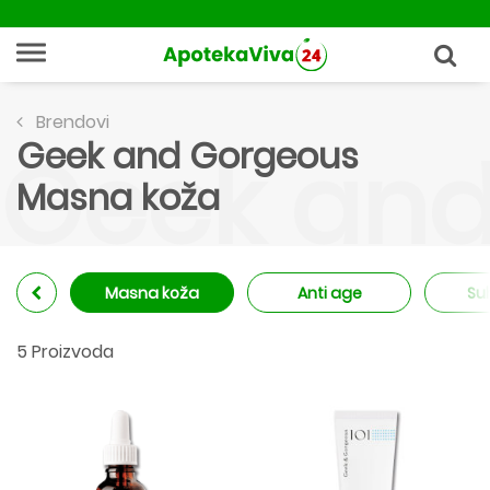
Brendovi
Geek and Gorgeous
Geek and
Masna koža
Masna koža
Anti age
Su
5 Proizvoda