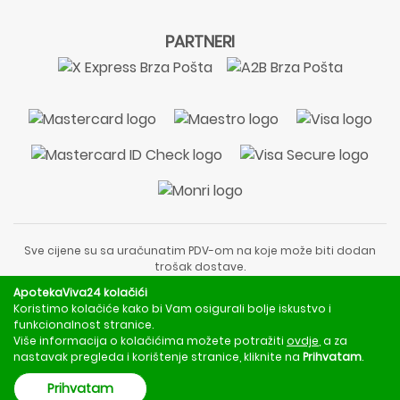
PARTNERI
Sve cijene su sa uračunatim PDV-om na koje može biti dodan
trošak dostave.
Sadržaj stranice je informativnog karaktera i nije zamjena za
ApotekaViva24 kolačići
liječnički pregled ili savjet farmaceuta.
Koristimo kolačiće kako bi Vam osigurali bolje iskustvo i
Za obavijesti o mjerama opreza, rizicima i nuspojavama
funkcionalnost stranice.
obratite se svom liječniku ili farmaceutu.
Više informacija o kolačićima možete potražiti
ovdje
, a za
nastavak pregleda i korištenje stranice, kliknite na
Prihvatam
.
Copyright © 2020 - 2026 | ApotekaViva24 | Sva prava zadržava
Prihvatam