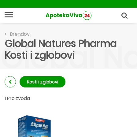
Brendovi
Global Natures Pharma
Global Na
Kosti i zglobovi
Kosti i zglobovi
1 Proizvoda