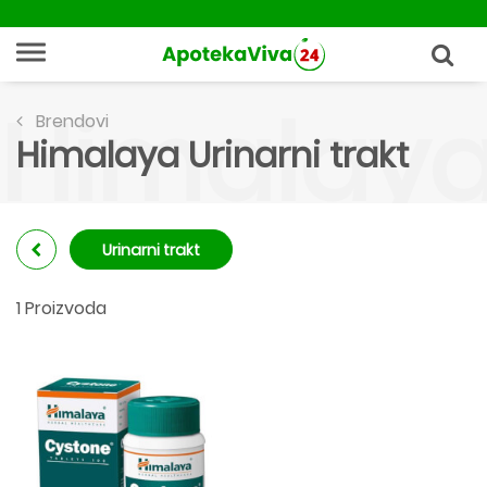
Himalaya 
Brendovi
Himalaya Urinarni trakt
Urinarni trakt
1 Proizvoda