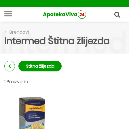
Intermed 
Brendovi
Intermed Štitna žlijezda
Štitna žlijezda
1 Proizvoda