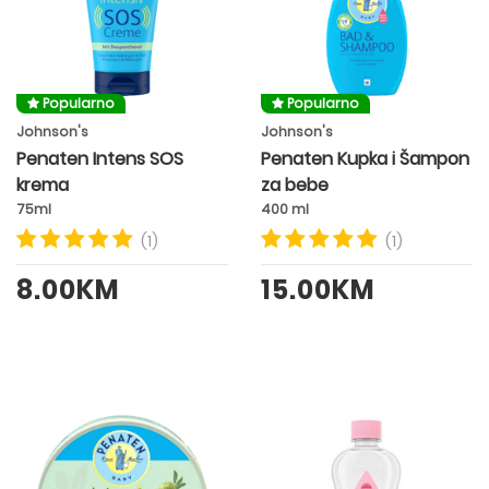
Popularno
Popularno
Johnson's
Johnson's
Penaten Intens SOS
Penaten Kupka i Šampon
krema
za bebe
75ml
400 ml
(1)
(1)
8.00KM
15.00KM