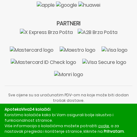
PARTNERI
Sve cijene su sa uračunatim PDV-om na koje može biti dodan
trošak dostave.
Sadržaj stranice je informativnog karaktera i nije zamjena za
ApotekaViva24 kolačići
liječnički pregled ili savjet farmaceuta.
Koristimo kolačiće kako bi Vam osigurali bolje iskustvo i
Za obavijesti o mjerama opreza, rizicima i nuspojavama
funkcionalnost stranice.
obratite se svom liječniku ili farmaceutu.
Više informacija o kolačićima možete potražiti
ovdje
, a za
nastavak pregleda i korištenje stranice, kliknite na
Prihvatam
.
Copyright © 2020 - 2026 | ApotekaViva24 | Sva prava zadržava