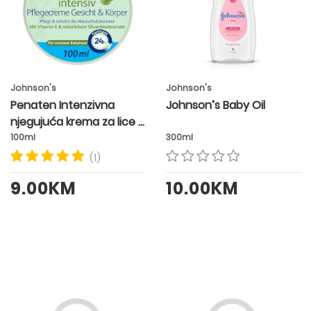
Johnson's
Johnson's
Penaten Intenzivna
Johnson’s Baby Oil
njegujuća krema za lice i
tijelo
100ml
300ml
(1)
9.00KM
10.00KM