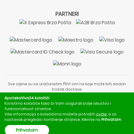
PARTNERI
Sve cijene su sa uračunatim PDV-om na koje može biti dodan
trošak dostave.
Sadržaj stranice je informativnog karaktera i nije zamjena za
ApotekaViva24 kolačići
liječnički pregled ili savjet farmaceuta.
Koristimo kolačiće kako bi Vam osigurali bolje iskustvo i
Za obavijesti o mjerama opreza, rizicima i nuspojavama
funkcionalnost stranice.
obratite se svom liječniku ili farmaceutu.
Više informacija o kolačićima možete potražiti
ovdje
, a za
nastavak pregleda i korištenje stranice, kliknite na
Prihvatam
.
Copyright © 2020 - 2026 | ApotekaViva24 | Sva prava zadržava
Prihvatam