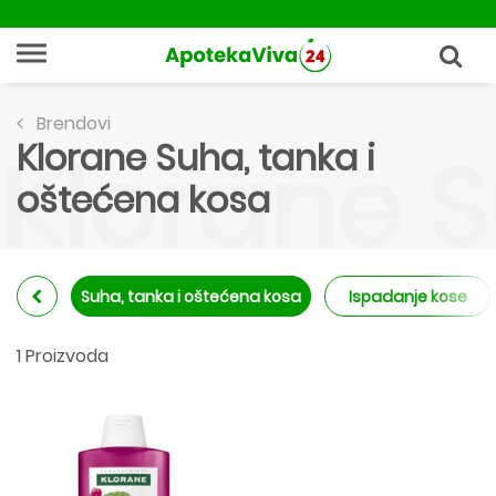
Brendovi
Klorane Suha, tanka i
Klorane S
oštećena kosa
Suha, tanka i oštećena kosa
Ispadanje kose
1 Proizvoda