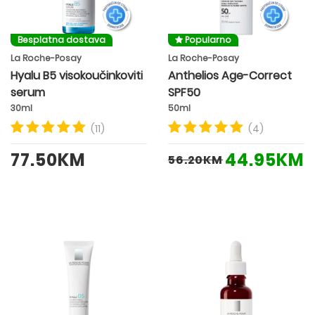
Besplatna dostava
Popularno
La Roche-Posay
La Roche-Posay
Hyalu B5 visokoučinkoviti
Anthelios Age-Correct
serum
SPF50
30ml
50ml
(11)
(4)
77.50KM
44.95KM
56.20KM