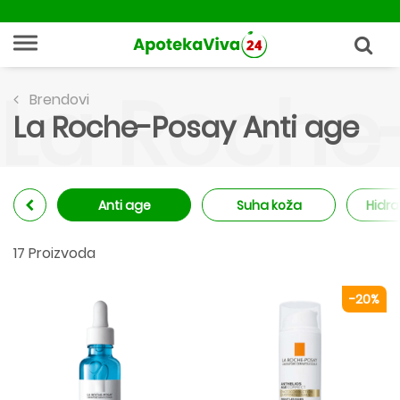
La Roche
Brendovi
La Roche-Posay Anti age
Anti age
Suha koža
Hidra
17 Proizvoda
-20%