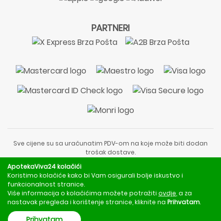
PARTNERI
Sve cijene su sa uračunatim PDV-om na koje može biti dodan
trošak dostave.
Sadržaj stranice je informativnog karaktera i nije zamjena za
ApotekaViva24 kolačići
liječnički pregled ili savjet farmaceuta.
Koristimo kolačiće kako bi Vam osigurali bolje iskustvo i
Za obavijesti o mjerama opreza, rizicima i nuspojavama
funkcionalnost stranice.
obratite se svom liječniku ili farmaceutu.
Više informacija o kolačićima možete potražiti
ovdje
, a za
nastavak pregleda i korištenje stranice, kliknite na
Prihvatam
.
Copyright © 2020 - 2026 | ApotekaViva24 | Sva prava zadržava
Prihvatam