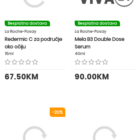
Besplatna dostava
Besplatna dostava
La Roche-Posay
La Roche-Posay
Redermic C za područje
Mela B3 Double Dose
oko očiju
Serum
15ml
40ml
67.50KM
90.00KM
-20%