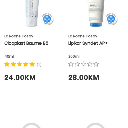
La Roche-Posay
La Roche-Posay
Cicaplast Baume B5
Lipikar Syndet AP+
40ml
200ml
(1)
24.00KM
28.00KM