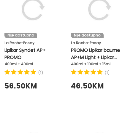
Nije dostupno
Nije dostupno
La Roche-Posay
La Roche-Posay
Lipikar Syndet AP+
PROMO Lipikar baume
PROMO
AP+M Light + Lipikar
sindet AP + Cicaplast
400ml + 400ml
400ml + 100ml + 15ml
baume B5
(1)
(1)
56.50KM
46.50KM