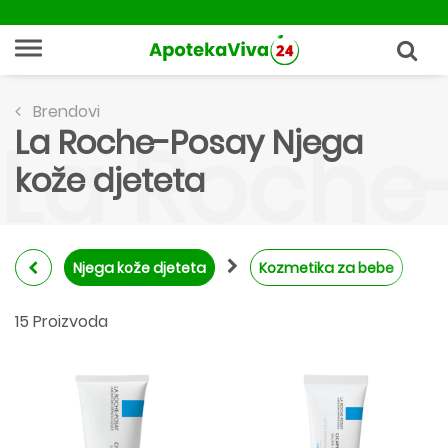
Brendovi
La Roche-Posay Njega
La Roche
kože djeteta
Njega kože djeteta
Kozmetika za bebe
15 Proizvoda