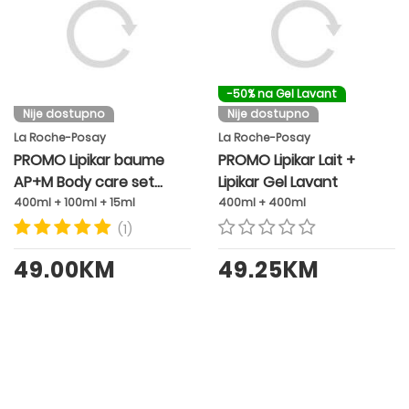
-50% na Gel Lavant
Nije dostupno
Nije dostupno
La Roche-Posay
La Roche-Posay
PROMO Lipikar baume
PROMO Lipikar Lait +
AP+M Body care set
Lipikar Gel Lavant
BABY
400ml + 100ml + 15ml
400ml + 400ml
(1)
49.00KM
49.25KM