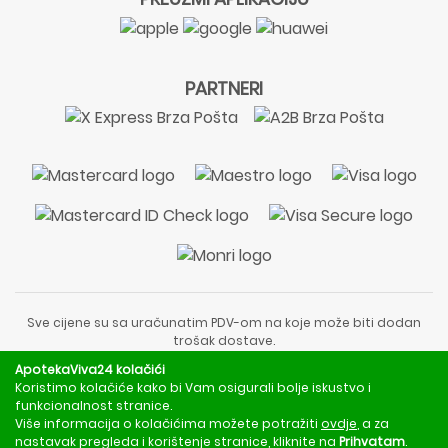
PARTNERI
Sve cijene su sa uračunatim PDV-om na koje može biti dodan
trošak dostave.
Sadržaj stranice je informativnog karaktera i nije zamjena za
ApotekaViva24 kolačići
liječnički pregled ili savjet farmaceuta.
Koristimo kolačiće kako bi Vam osigurali bolje iskustvo i
Za obavijesti o mjerama opreza, rizicima i nuspojavama
funkcionalnost stranice.
obratite se svom liječniku ili farmaceutu.
Više informacija o kolačićima možete potražiti
ovdje
, a za
nastavak pregleda i korištenje stranice, kliknite na
Prihvatam
.