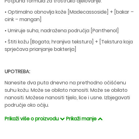
Potpuna formula za trostruko djelovanje:
• Optimalno obnovlja kože [Madecassoside] + [bakar –
cink – mangan]
• Umiruje suha, nadražena područja [Panthenol]
• Štiti kožu [Bogata, hranjiva tekstura] + [Tekstura koja
sprječava prianjanje bakterija]
UPOTREBA:
Nanesite dva puta dnevno na prethodno očišćenu
suhu kožu. Može se obilato nanositi. Može se obilato
nanositi. Možese nanositi tijelo, lice i usne. Izbjegavati
područje oko očiju.
Prikaži više o proizvodu
Prikaži manje