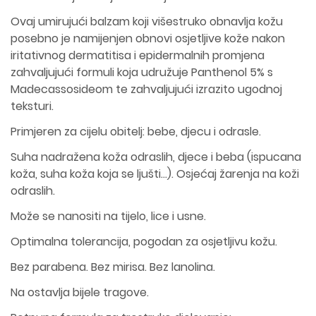
Ovaj umirujući balzam koji višestruko obnavlja kožu
posebno je namijenjen obnovi osjetljive kože nakon
iritativnog dermatitisa i epidermalnih promjena
zahvaljujući formuli koja udružuje Panthenol 5% s
Madecassosideom te zahvaljujući izrazito ugodnoj
teksturi.
Primjeren za cijelu obitelj: bebe, djecu i odrasle.
Suha nadražena koža odraslih, djece i beba (ispucana
koža, suha koža koja se ljušti…). Osjećaj žarenja na koži
odraslih.
Može se nanositi na tijelo, lice i usne.
Optimalna tolerancija, pogodan za osjetljivu kožu.
Bez parabena. Bez mirisa. Bez lanolina.
Na ostavlja bijele tragove.