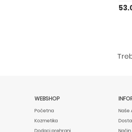
53
Tre
WEBSHOP
INFO
Početna
Naše 
Kozmetika
Dost
Dodaci prehrani
Način