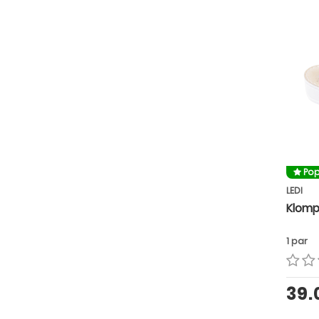
Pop
LEDI
Klomp
1 par
39