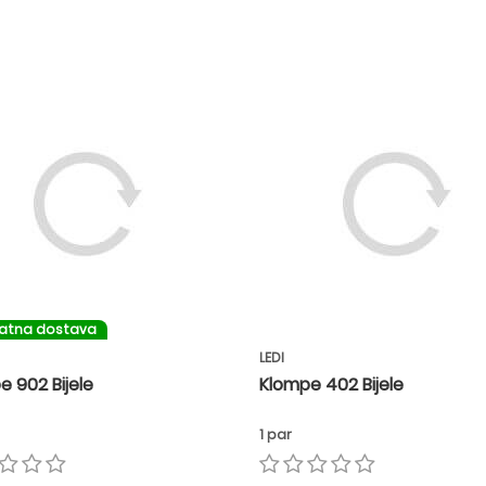
latna dostava
LEDI
e 902 Bijele
Klompe 402 Bijele
1 par