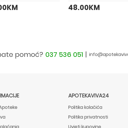
.00KM
48.00KM
bate pomoć?
037 536 051
|
info@apotekaviv
RMACIJE
APOTEKAVIVA24
Apoteke
Politika kolačića
ava
Politika privatnosti
 plaćanja
Uvjeti kupovine