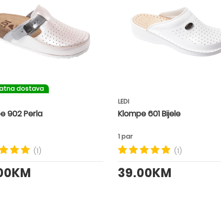
latna dostava
LEDI
e 902 Perla
Klompe 601 Bijele
1 par
(1)
(1)
.00KM
39.00KM