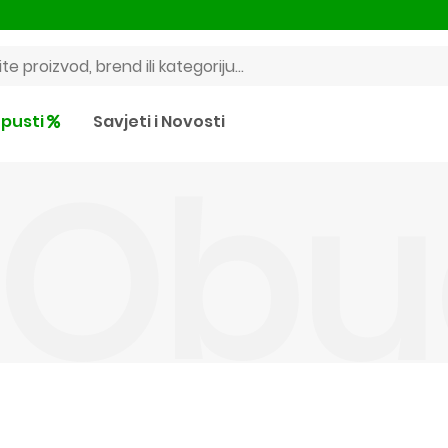
pusti
Savjeti i Novosti
I Ob