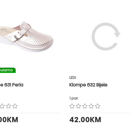
ularno
LEDI
e 631 Perla
Klompe 632 Bijele
1 par
.00KM
42.00KM