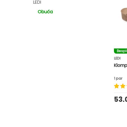
LEDI
Obuća
Besp
LEDI
Klomp
1 par
53