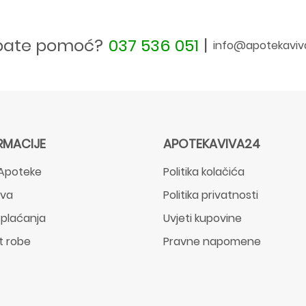
bate pomoć?
037 536 051
|
info@apotekaviv
RMACIJE
APOTEKAVIVA24
Apoteke
Politika kolačića
ava
Politika privatnosti
 plaćanja
Uvjeti kupovine
t robe
Pravne napomene