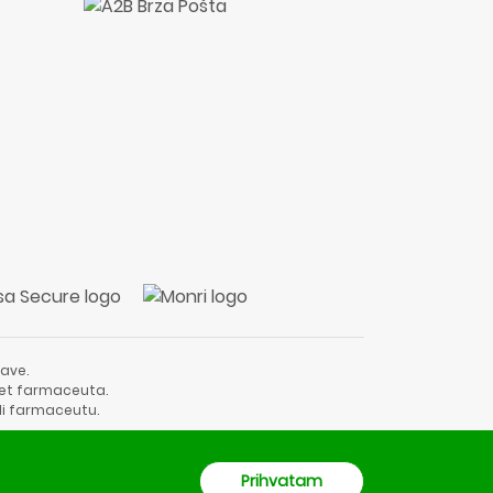
ave.
vjet farmaceuta.
li farmaceutu.
Prihvatam