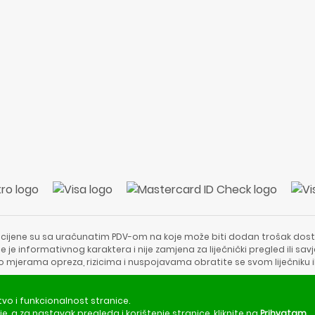
 cijene su sa uračunatim PDV-om na koje može biti dodan trošak dost
e je informativnog karaktera i nije zamjena za liječnički pregled ili sa
 o mjerama opreza, rizicima i nuspojavama obratite se svom liječniku i
Copyright © 2020 - 2026 | ApotekaViva24 | Sva prava zadržava
tvo i funkcionalnost stranice.
je
, a za nastavak pregleda i korištenje stranice, kliknite na
Prihvatam
.