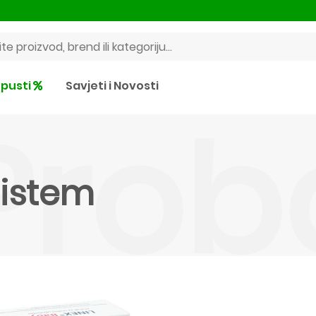
pusti
Savjeti i Novosti
Prob
sistem