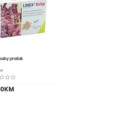
 baby prašak
ca
80KM