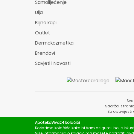
Samoliječenje
Ulja
Biljne kapi
Outlet
Dermokozmetika
Brendovi
Savjeti i Novosti
Sve
Sadržaj stranic
Za obavijesti
ApotekaViva24 kolačići
Koristimo kolačiće kako bi Vam osigurali bolje iskus
Više informacija o kolačićima možete potražiti
ovd