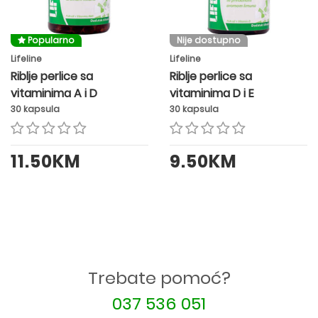
Popularno
Nije dostupno
Lifeline
Lifeline
Riblje perlice sa
Riblje perlice sa
vitaminima A i D
vitaminima D i E
30 kapsula
30 kapsula
11.50KM
9.50KM
Trebate pomoć?
037 536 051