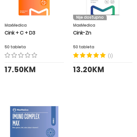
Nije dostupno
MaxMedica
MaxMedica
Cink + C + D3
Cink-Zn
50 tableta
50 tableta
(1)
17.50KM
13.20KM