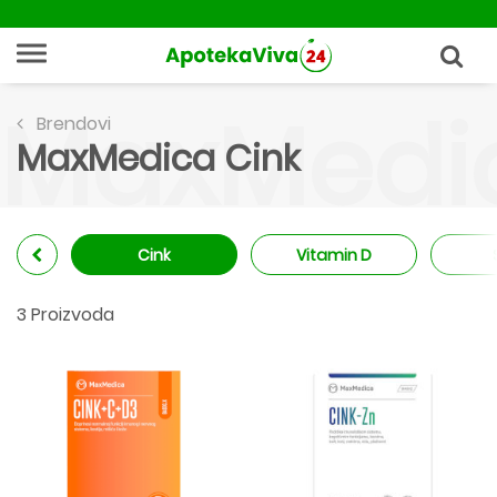
MaxMedic
Brendovi
MaxMedica Cink
Cink
Vitamin D
3 Proizvoda