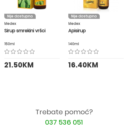
Nije dostupno
Nije dostupno
Medex
Medex
Sirup smrekini vršci
Apisirup
150ml
140ml
21.50KM
16.40KM
Trebate pomoć?
037 536 051