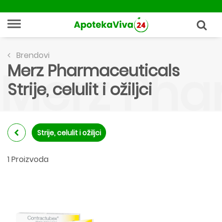
Brendovi
Merz Pharmaceuticals
Merz Pharm
Strije, celulit i ožiljci
Strije, celulit i ožiljci
1 Proizvoda