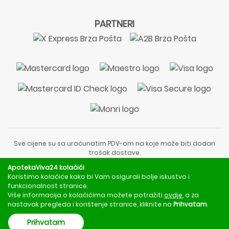
PARTNERI
Sve cijene su sa uračunatim PDV-om na koje može biti dodan
trošak dostave.
Sadržaj stranice je informativnog karaktera i nije zamjena za
ApotekaViva24 kolačići
liječnički pregled ili savjet farmaceuta.
Koristimo kolačiće kako bi Vam osigurali bolje iskustvo i
Za obavijesti o mjerama opreza, rizicima i nuspojavama
funkcionalnost stranice.
obratite se svom liječniku ili farmaceutu.
Više informacija o kolačićima možete potražiti
ovdje
, a za
nastavak pregleda i korištenje stranice, kliknite na
Prihvatam
.
Copyright © 2020 - 2026 | ApotekaViva24 | Sva prava zadržava
Prihvatam