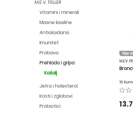
M.E.V. FELLER
Vitamini i minerali
Masne kiseline
Antioksidansi
Imunitet
Probava
Nije 
M.E.V. F
Prehlada i gripa
Bronc
Kašalj
10 šum
Jetra i holesterol
Kosti i zglobovi
13.
Probiotici