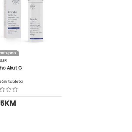
dostupno
ELLER
ho Akut C
ećih tableta
75KM