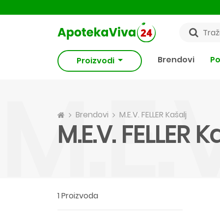
Brendovi
Po
Proizvodi
M.E.
Brendovi
M.E.V. FELLER Kašalj
M.E.V. FELLER K
1 Proizvoda