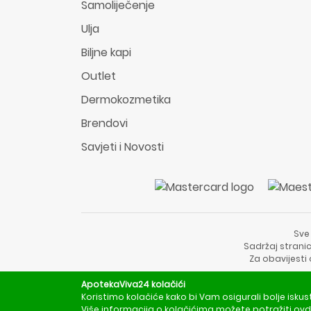
Samoliječenje
Ulja
Biljne kapi
Outlet
Dermokozmetika
Brendovi
Savjeti i Novosti
Sve
Sadržaj stranic
Za obavijesti
ApotekaViva24 kolačići
Koristimo kolačiće kako bi Vam osigurali bolje iskus
Više informacija o kolačićima možete potražiti
ovd