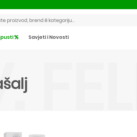
pusti
Savjeti i Novosti
V. FE
ašalj