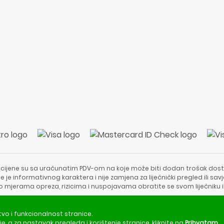
 cijene su sa uračunatim PDV-om na koje može biti dodan trošak dost
e je informativnog karaktera i nije zamjena za liječnički pregled ili sa
 o mjerama opreza, rizicima i nuspojavama obratite se svom liječniku i
Copyright © 2020 - 2026 | ApotekaViva24 | Sva prava zadržava
tvo i funkcionalnost stranice.
je
, a za nastavak pregleda i korištenje stranice, kliknite na
Prihvatam
.