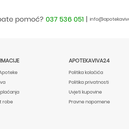
bate pomoć?
037 536 051
|
info@apotekaviv
RMACIJE
APOTEKAVIVA24
Apoteke
Politika kolačića
ava
Politika privatnosti
 plaćanja
Uvjeti kupovine
t robe
Pravne napomene