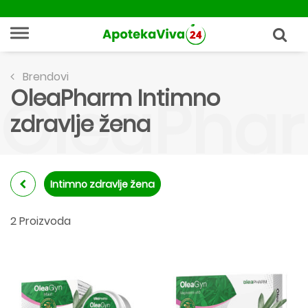
Brendovi
OleaPharm Intimno
OleaPhar
zdravlje žena
Intimno zdravlje žena
2 Proizvoda