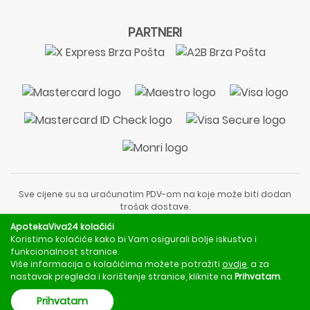
PARTNERI
Sve cijene su sa uračunatim PDV-om na koje može biti dodan
trošak dostave.
Sadržaj stranice je informativnog karaktera i nije zamjena za
ApotekaViva24 kolačići
liječnički pregled ili savjet farmaceuta.
Koristimo kolačiće kako bi Vam osigurali bolje iskustvo i
Za obavijesti o mjerama opreza, rizicima i nuspojavama
funkcionalnost stranice.
obratite se svom liječniku ili farmaceutu.
Više informacija o kolačićima možete potražiti
ovdje
, a za
nastavak pregleda i korištenje stranice, kliknite na
Prihvatam
.
Copyright © 2020 - 2026 | ApotekaViva24 | Sva prava zadržava
Prihvatam