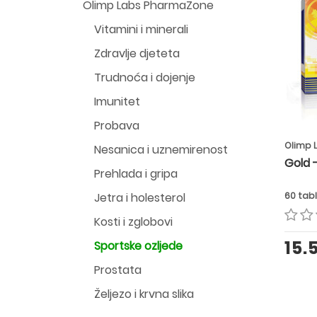
Olimp Labs PharmaZone
Vitamini i minerali
Zdravlje djeteta
Trudnoća i dojenje
Imunitet
Probava
Olimp 
Nesanica i uznemirenost
Gold -
Prehlada i gripa
Jetra i holesterol
60 tab
Kosti i zglobovi
15.
Sportske ozljede
Prostata
Željezo i krvna slika