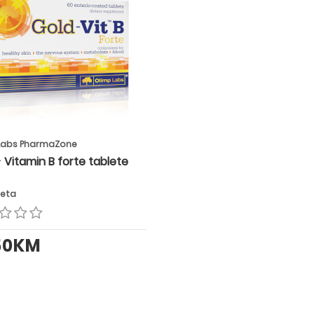
Labs PharmaZone
 Vitamin B forte tablete
leta
50KM