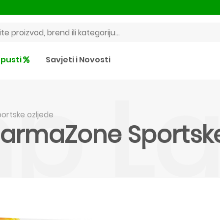
pusti
Savjeti i Novosti
mp L
ortske ozljede
harmaZone Sportske