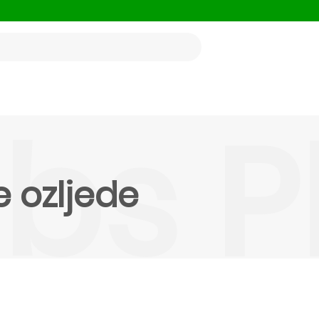
abs 
 ozljede