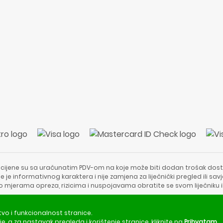
 cijene su sa uračunatim PDV-om na koje može biti dodan trošak dost
e je informativnog karaktera i nije zamjena za liječnički pregled ili sa
 o mjerama opreza, rizicima i nuspojavama obratite se svom liječniku i
Copyright © 2020 - 2026 | ApotekaViva24 | Sva prava zadržava
tvo i funkcionalnost stranice.
je
, a za nastavak pregleda i korištenje stranice, kliknite na
Prihvatam
.