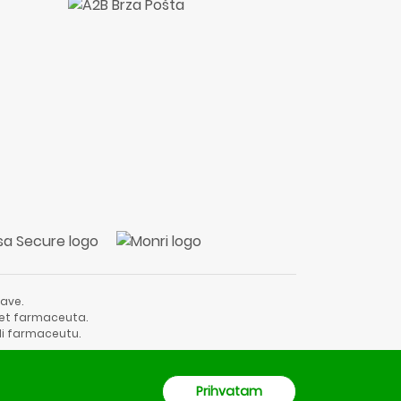
ave.
vjet farmaceuta.
li farmaceutu.
Prihvatam