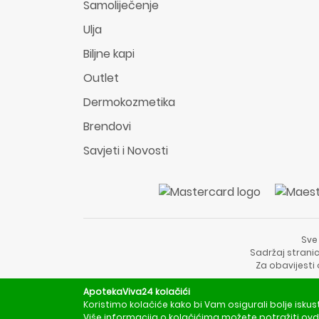
Samoliječenje
Ulja
Biljne kapi
Outlet
Dermokozmetika
Brendovi
Savjeti i Novosti
Sve
Sadržaj stranic
Za obavijesti
ApotekaViva24 kolačići
Koristimo kolačiće kako bi Vam osigurali bolje iskus
Više informacija o kolačićima možete potražiti
ovd