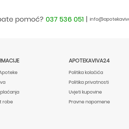
bate pomoć?
037 536 051
|
info@apotekaviv
RMACIJE
APOTEKAVIVA24
Apoteke
Politika kolačića
ava
Politika privatnosti
 plaćanja
Uvjeti kupovine
t robe
Pravne napomene