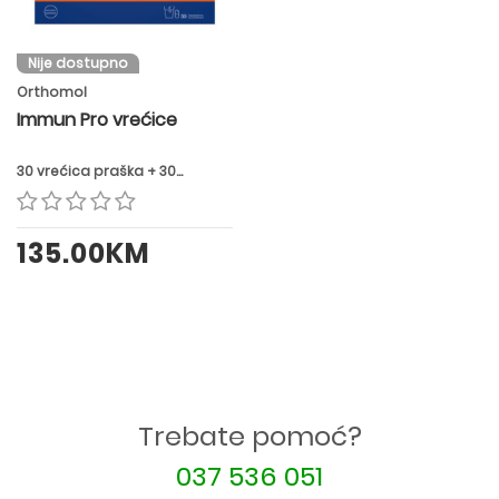
Nije dostupno
Orthomol
Immun Pro vrećice
30 vrećica praška + 30
kapsula
135.00KM
Trebate pomoć?
037 536 051