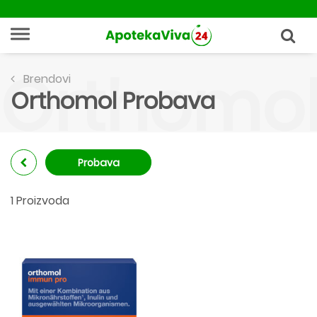
Orthomol
Brendovi
Orthomol Probava
Probava
1 Proizvoda