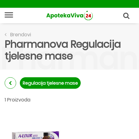
Brendovi
Pharmanova Regulacija
Pharmano
tjelesne mase
Regulacija tjelesne mase
1 Proizvoda