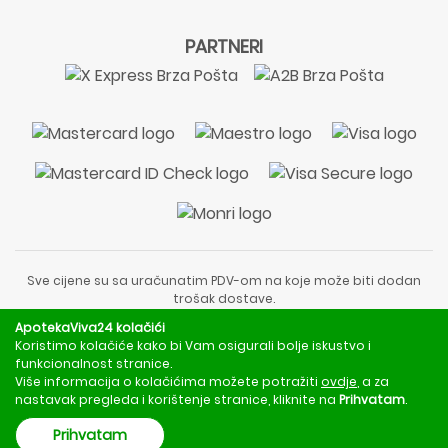
PARTNERI
Sve cijene su sa uračunatim PDV-om na koje može biti dodan
trošak dostave.
Sadržaj stranice je informativnog karaktera i nije zamjena za
ApotekaViva24 kolačići
liječnički pregled ili savjet farmaceuta.
Koristimo kolačiće kako bi Vam osigurali bolje iskustvo i
Za obavijesti o mjerama opreza, rizicima i nuspojavama
funkcionalnost stranice.
obratite se svom liječniku ili farmaceutu.
Više informacija o kolačićima možete potražiti
ovdje
, a za
nastavak pregleda i korištenje stranice, kliknite na
Prihvatam
.
Copyright © 2020 - 2026 | ApotekaViva24 | Sva prava zadržava
Prihvatam