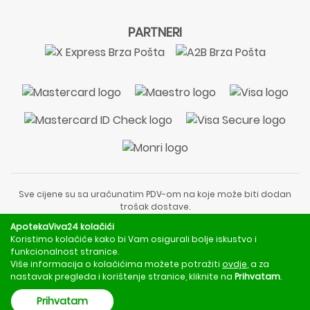
PARTNERI
Sve cijene su sa uračunatim PDV-om na koje može biti dodan
trošak dostave.
Sadržaj stranice je informativnog karaktera i nije zamjena za
ApotekaViva24 kolačići
liječnički pregled ili savjet farmaceuta.
Koristimo kolačiće kako bi Vam osigurali bolje iskustvo i
Za obavijesti o mjerama opreza, rizicima i nuspojavama
funkcionalnost stranice.
obratite se svom liječniku ili farmaceutu.
Više informacija o kolačićima možete potražiti
ovdje
, a za
nastavak pregleda i korištenje stranice, kliknite na
Prihvatam
.
Copyright © 2020 - 2026 | ApotekaViva24 | Sva prava zadržava
Prihvatam