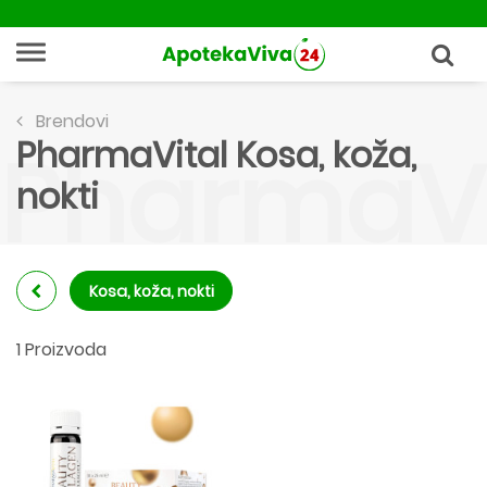
Brendovi
PharmaVital Kosa, koža,
PharmaVit
nokti
Kosa, koža, nokti
1 Proizvoda