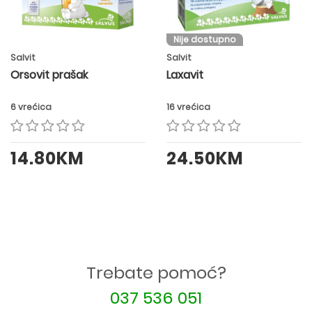
Nije dostupno
Salvit
Salvit
Orsovit prašak
Laxavit
6 vrećica
16 vrećica
14.80KM
24.50KM
Trebate pomoć?
037 536 051