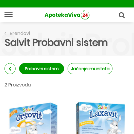
Salvit Pr
Brendovi
Salvit Probavni sistem
Probavni sistem
Jačanje imuniteta
2 Proizvoda