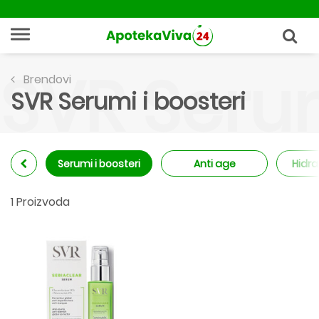
SVR Serum
Brendovi
SVR Serumi i boosteri
Serumi i boosteri
Anti age
Hidra
1 Proizvoda