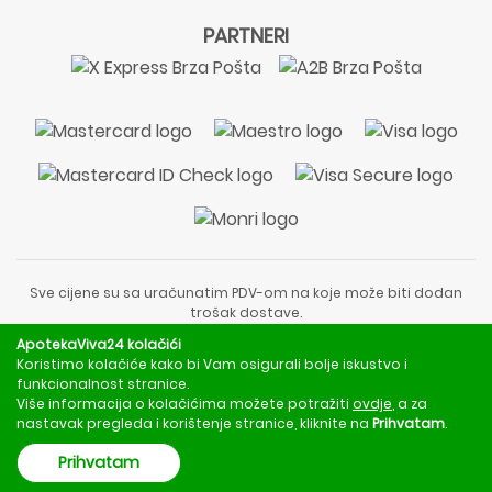
PARTNERI
Sve cijene su sa uračunatim PDV-om na koje može biti dodan
trošak dostave.
Sadržaj stranice je informativnog karaktera i nije zamjena za
ApotekaViva24 kolačići
liječnički pregled ili savjet farmaceuta.
Koristimo kolačiće kako bi Vam osigurali bolje iskustvo i
Za obavijesti o mjerama opreza, rizicima i nuspojavama
funkcionalnost stranice.
obratite se svom liječniku ili farmaceutu.
Više informacija o kolačićima možete potražiti
ovdje
, a za
nastavak pregleda i korištenje stranice, kliknite na
Prihvatam
.
Copyright © 2020 - 2026 | ApotekaViva24 | Sva prava zadržava
Prihvatam