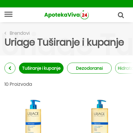
Uriage Tu
Brendovi
Uriage Tuširanje i kupanje
Tuširanje i kupanje
Dezodoransi
Hidrata
10 Proizvoda