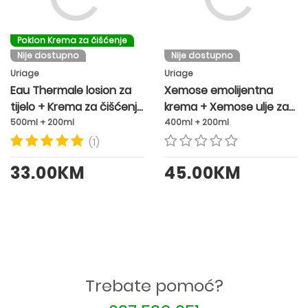
Poklon Krema za čišćenje
Nije dostupno
Nije dostupno
Uriage
Uriage
Eau Thermale losion za
Xemose emolijentna
tijelo + Krema za čišćenje
krema + Xemose ulje za
Gratis
tuširanje
500ml + 200ml
400ml + 200ml
(1)
33.00KM
45.00KM
Trebate pomoć?