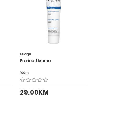
Uriage
Pruriced krema
100ml
29.00KM