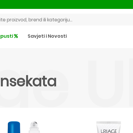
pusti
Savjeti i Novosti
ge U
insekata