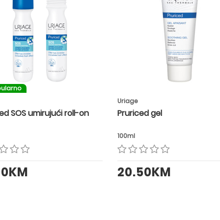
ularno
Uriage
ed SOS umirujući roll-on
Pruriced gel
100ml
00KM
20.50KM