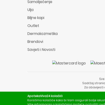
Samoliječenje
Ulja
Biljne kapi
Outlet
Dermokozmetika
Brendovi
Savjeti i Novosti
Sve
Sadržaj stranic
Za obavijesti
ApotekaViva24 kolačići
Koristimo kolačiće kako bi Vam osigurali bolje iskus
Više informacija o kolačićima možete potražiti
ovd