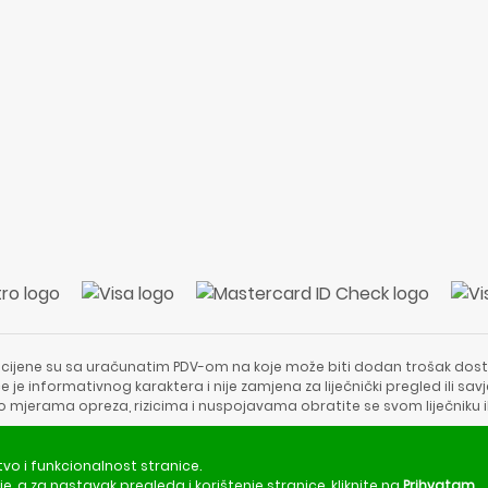
 cijene su sa uračunatim PDV-om na koje može biti dodan trošak dost
e je informativnog karaktera i nije zamjena za liječnički pregled ili sa
 o mjerama opreza, rizicima i nuspojavama obratite se svom liječniku i
Copyright © 2020 - 2026 | ApotekaViva24 | Sva prava zadržava
tvo i funkcionalnost stranice.
je
, a za nastavak pregleda i korištenje stranice, kliknite na
Prihvatam
.