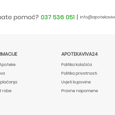
bate pomoć?
037 536 051
|
info@apotekaviv
RMACIJE
APOTEKAVIVA24
Apoteke
Politika kolačića
ava
Politika privatnosti
 plaćanja
Uvjeti kupovine
t robe
Pravne napomene