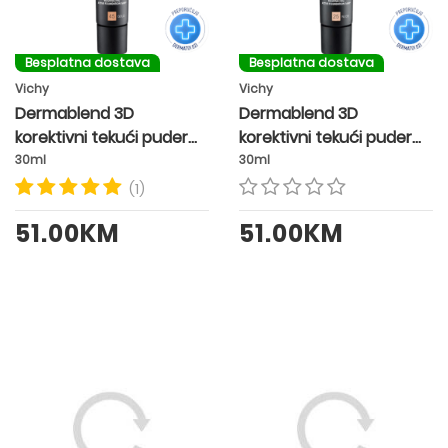
Besplatna dostava
Besplatna dostava
Vichy
Vichy
Dermablend 3D
Dermablend 3D
korektivni tekući puder
korektivni tekući puder
SPF25 nijansa 45 GOLD
SPF25 nijansa 25 NUDE
30ml
30ml
(1)
51.00KM
51.00KM