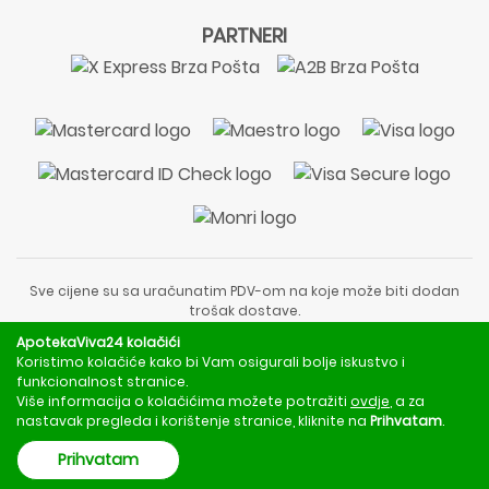
PARTNERI
Sve cijene su sa uračunatim PDV-om na koje može biti dodan
trošak dostave.
Sadržaj stranice je informativnog karaktera i nije zamjena za
ApotekaViva24 kolačići
liječnički pregled ili savjet farmaceuta.
Koristimo kolačiće kako bi Vam osigurali bolje iskustvo i
Za obavijesti o mjerama opreza, rizicima i nuspojavama
funkcionalnost stranice.
obratite se svom liječniku ili farmaceutu.
Više informacija o kolačićima možete potražiti
ovdje
, a za
nastavak pregleda i korištenje stranice, kliknite na
Prihvatam
.
Copyright © 2020 - 2026 | ApotekaViva24 | Sva prava zadržava
Prihvatam