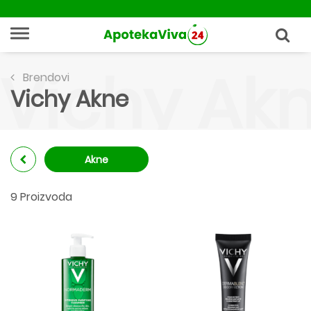
Vichy Ak
Brendovi
Vichy Akne
Akne
9 Proizvoda