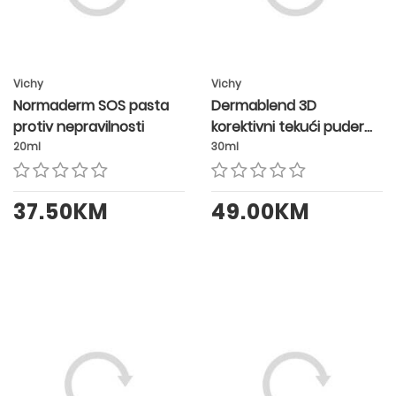
Vichy
Vichy
Normaderm SOS pasta
Dermablend 3D
protiv nepravilnosti
korektivni tekući puder
SPF25 nijansa 20 VANILLA
20ml
30ml
37.50KM
49.00KM