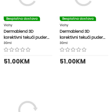
Besplatna dostava
Besplatna dostava
Vichy
Vichy
Dermablend 3D
Dermablend 3D
korektivni tekući puder
korektivni tekući puder
SPF25 nijansa 30 BEIGE
SPF25 nijansa 35 SAND
30ml
30ml
51.00KM
51.00KM