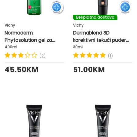
Besplatna dostava
Vichy
Vichy
Normaderm
Dermablend 3D
Phytosolution gel za
korektivni tekući puder
intenzivno čišćenje
SPF25 nijansa 15 OPAL
400ml
30ml
(2)
(1)
45.50KM
51.00KM