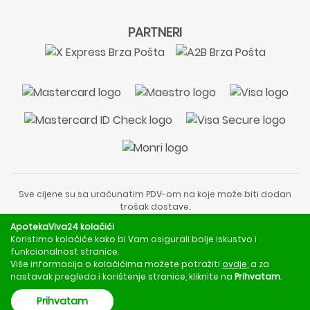
PARTNERI
Sve cijene su sa uračunatim PDV-om na koje može biti dodan
trošak dostave.
Sadržaj stranice je informativnog karaktera i nije zamjena za
ApotekaViva24 kolačići
liječnički pregled ili savjet farmaceuta.
Koristimo kolačiće kako bi Vam osigurali bolje iskustvo i
Za obavijesti o mjerama opreza, rizicima i nuspojavama
funkcionalnost stranice.
obratite se svom liječniku ili farmaceutu.
Više informacija o kolačićima možete potražiti
ovdje
, a za
nastavak pregleda i korištenje stranice, kliknite na
Prihvatam
.
Copyright © 2020 - 2026 | ApotekaViva24 | Sva prava zadržava
Prihvatam