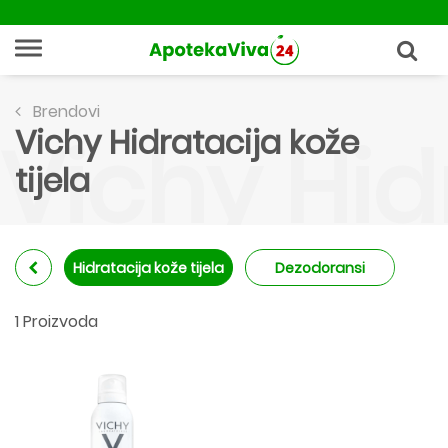
Brendovi
Vichy Hidratacija kože
Vichy Hidr
tijela
Hidratacija kože tijela
Dezodoransi
1 Proizvoda