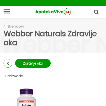
Brendovi
Webber Naturals Zdravlje
Webber N
oka
Zdravlje oka
1 Proizvoda