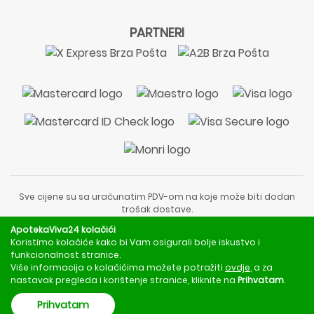
PARTNERI
Sve cijene su sa uračunatim PDV-om na koje može biti dodan
trošak dostave.
Sadržaj stranice je informativnog karaktera i nije zamjena za
ApotekaViva24 kolačići
liječnički pregled ili savjet farmaceuta.
Koristimo kolačiće kako bi Vam osigurali bolje iskustvo i
Za obavijesti o mjerama opreza, rizicima i nuspojavama
funkcionalnost stranice.
obratite se svom liječniku ili farmaceutu.
Više informacija o kolačićima možete potražiti
ovdje
, a za
nastavak pregleda i korištenje stranice, kliknite na
Prihvatam
.
Copyright © 2020 - 2026 | ApotekaViva24 | Sva prava zadržava
Prihvatam