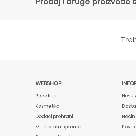
Probaj i druge proizvode i
Tre
WEBSHOP
INFO
Početna
Naše 
Kozmetika
Dost
Dodaci prehrani
Način
Medicinska oprema
Povra