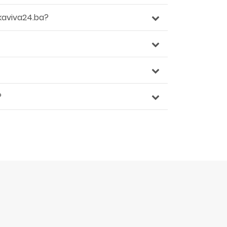
kaviva24.ba?
?