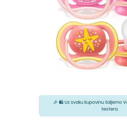
🎉 🛍️ Uz svaku kupovinu šaljemo 
testera.