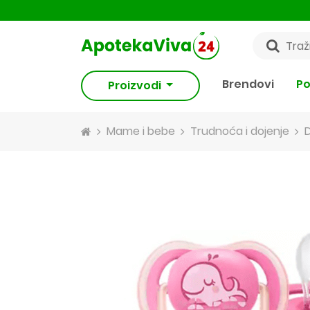
Brendovi
Po
Proizvodi
Mame i bebe
Trudnoća i dojenje