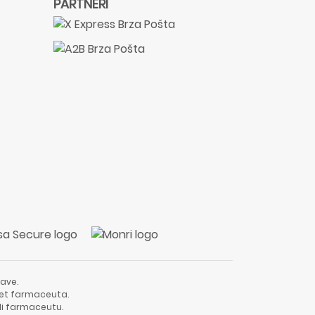
PARTNERI
ave.
vjet farmaceuta.
li farmaceutu.