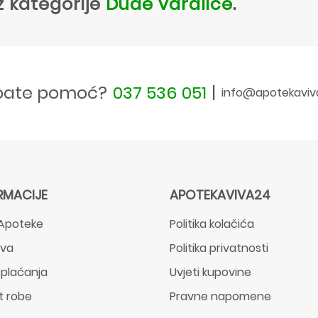
z kategorije
Dude varalice
.
bate pomoć?
037 536 051
|
info@apotekaviv
RMACIJE
APOTEKAVIVA24
Apoteke
Politika kolačića
ava
Politika privatnosti
 plaćanja
Uvjeti kupovine
t robe
Pravne napomene