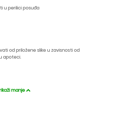
ati u perilici posuđa
ati od priložene slike u zavisnosti od
u apoteci.
rikaži manje