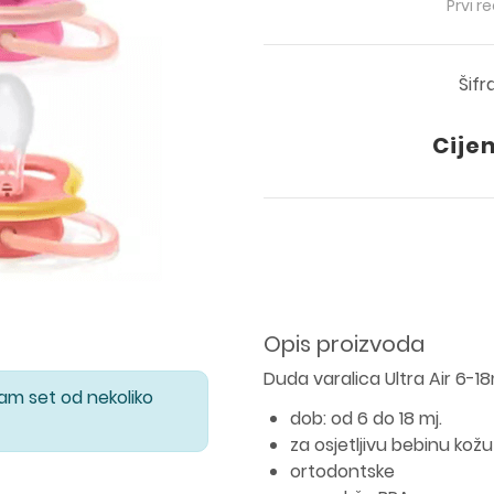
Prvi r
Šifr
Cije
Opis proizvoda
Duda varalica Ultra Air 6-1
Vam set od nekoliko
dob: od 6 do 18 mj.
za osjetljivu bebinu kožu
ortodontske