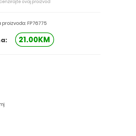
ecenzirajte ovaj proizvod
a proizvoda: FP76775
21.00KM
na:
8mj