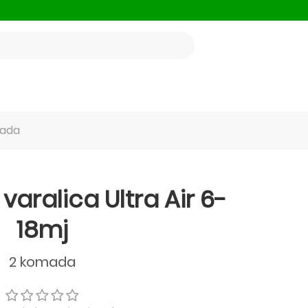
mada
aralica Ultra Air 6-
18mj
2 komada