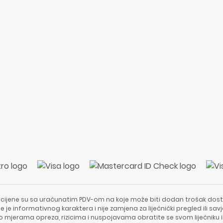
 cijene su sa uračunatim PDV-om na koje može biti dodan trošak dost
e je informativnog karaktera i nije zamjena za liječnički pregled ili sa
 o mjerama opreza, rizicima i nuspojavama obratite se svom liječniku i