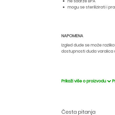
ne sadrže BPA
mogu se sterilizirati i pr
NAPOMENA
Izgled dude se može razlikov
dostupnosti duda varalica 
Prikaži više o proizvodu
P
Česta pitanja