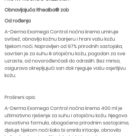
Obnavljajuća Rhealba® zob
Od rođenja
A-Derma Exomega Control noćna krema umiruje
svrbež, obnavlja kožnu barijeru i hrani vašu kožu
tijekom noći. Napravljen od 97% prirodnih sastojaka,
savršen je za suhu ili atopičnu kožu, pogodan za sve
uzraste, od novorođenčadi do odraslih. Bez mirisa,
osigurava okrepljujući san dok njeguje vašu osjetljivu
kožu.
Prošireni opis:
A-Derma Exomega Control noćna krema 400 ml je
ultimativno rješenje za suhu i atopičnu kožu. Njegova
inovativna formula, obogaćena prirodnim sastojcima,
djeluje tijekom noći kako bi smirila iritacije, obnovila