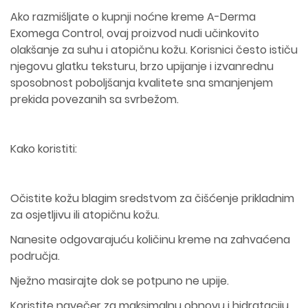
Ako razmišljate o kupnji noćne kreme A-Derma
Exomega Control, ovaj proizvod nudi učinkovito
olakšanje za suhu i atopičnu kožu. Korisnici često ističu
njegovu glatku teksturu, brzo upijanje i izvanrednu
sposobnost poboljšanja kvalitete sna smanjenjem
prekida povezanih sa svrbežom.
Kako koristiti:
Očistite kožu blagim sredstvom za čišćenje prikladnim
za osjetljivu ili atopičnu kožu.
Nanesite odgovarajuću količinu kreme na zahvaćena
područja.
Nježno masirajte dok se potpuno ne upije.
Koristite navečer za maksimalnu obnovu i hidrataciju.