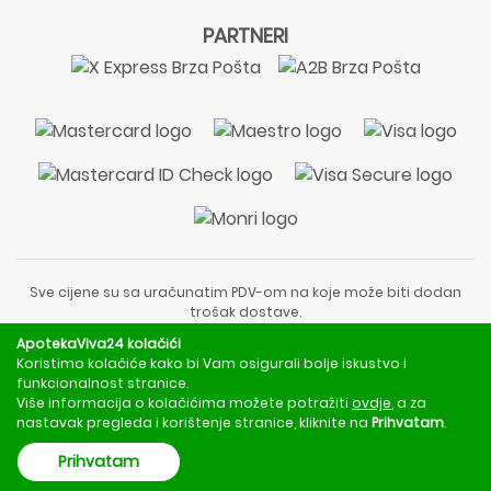
PARTNERI
Sve cijene su sa uračunatim PDV-om na koje može biti dodan
trošak dostave.
Sadržaj stranice je informativnog karaktera i nije zamjena za
ApotekaViva24 kolačići
liječnički pregled ili savjet farmaceuta.
Koristimo kolačiće kako bi Vam osigurali bolje iskustvo i
Za obavijesti o mjerama opreza, rizicima i nuspojavama
funkcionalnost stranice.
obratite se svom liječniku ili farmaceutu.
Više informacija o kolačićima možete potražiti
ovdje
, a za
nastavak pregleda i korištenje stranice, kliknite na
Prihvatam
.
Copyright © 2020 - 2026 | ApotekaViva24 | Sva prava zadržava
Prihvatam