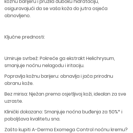
kožnu barijeru i pružila duboku hidrataciju,
osiguravajući da se vaša koža do jutra osjeća
obnovljeno.
Ključne prednosti:
Umiruje svrbež: Pokreće ga ekstrakt Helichrysum,
smanjuje noćnu nelagodu i iritaciju.
Popravlja kožnu barijeru: obnavlja i jača prirodnu
obranu kože.
Bez mirisa: Nježan prema osjetljivoj koži, idealan za sve
uzraste.
Klinički dokazano: Smanjuje noćna buđenja za 50%* i
poboljšava kvalitetu sna.
Zašto kupiti A-Derma Exomega Control noćnu kremu?