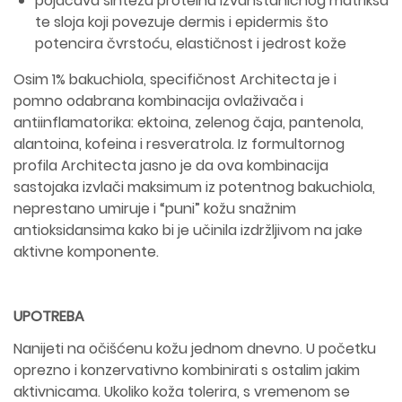
pojačava sintezu proteina izvanstaničnog matriksa
te sloja koji povezuje dermis i epidermis što
potencira čvrstoću, elastičnost i jedrost kože
Osim 1% bakuchiola, specifičnost Architecta je i
pomno odabrana kombinacija ovlaživača i
antiinflamatorika: ektoina, zelenog čaja, pantenola,
alantoina, kofeina i resveratrola. Iz formultornog
profila Architecta jasno je da ova kombinacija
sastojaka izvlači maksimum iz potentnog bakuchiola,
neprestano umiruje i “puni” kožu snažnim
antioksidansima kako bi je učinila izdržljivom na jake
aktivne komponente.
UPOTREBA
Nanijeti na očišćenu kožu jednom dnevno. U početku
oprezno i konzervativno kombinirati s ostalim jakim
aktivnicama. Ukoliko koža tolerira, s vremenom se