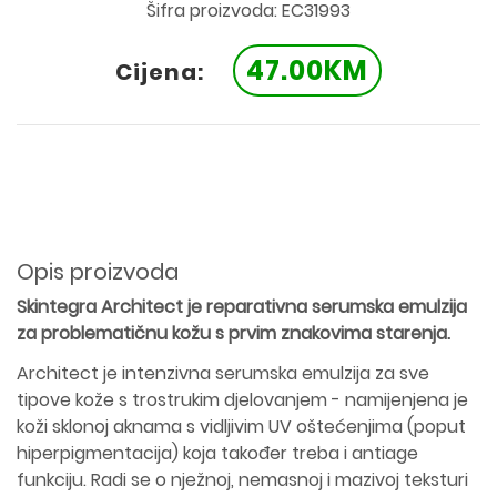
Šifra proizvoda: EC31993
47.00KM
Cijena:
Opis proizvoda
Skintegra Architect je reparativna serumska emulzija
za problematičnu kožu s prvim znakovima starenja.
Architect je intenzivna serumska emulzija za sve
tipove kože s trostrukim djelovanjem - namijenjena je
koži sklonoj aknama s vidljivim UV oštećenjima (poput
hiperpigmentacija) koja također treba i antiage
funkciju. Radi se o nježnoj, nemasnoj i mazivoj teksturi