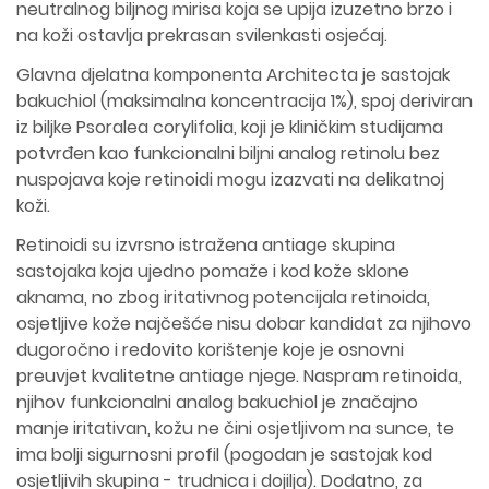
neutralnog biljnog mirisa koja se upija izuzetno brzo i
na koži ostavlja prekrasan svilenkasti osjećaj.
Glavna djelatna komponenta Architecta je sastojak
bakuchiol (maksimalna koncentracija 1%), spoj deriviran
iz biljke Psoralea corylifolia, koji je kliničkim studijama
potvrđen kao funkcionalni biljni analog retinolu bez
nuspojava koje retinoidi mogu izazvati na delikatnoj
koži.
Retinoidi su izvrsno istražena antiage skupina
sastojaka koja ujedno pomaže i kod kože sklone
aknama, no zbog iritativnog potencijala retinoida,
osjetljive kože najčešće nisu dobar kandidat za njihovo
dugoročno i redovito korištenje koje je osnovni
preuvjet kvalitetne antiage njege. Naspram retinoida,
njihov funkcionalni analog bakuchiol je značajno
manje iritativan, kožu ne čini osjetljivom na sunce, te
ima bolji sigurnosni profil (pogodan je sastojak kod
osjetljivih skupina - trudnica i dojilja). Dodatno, za