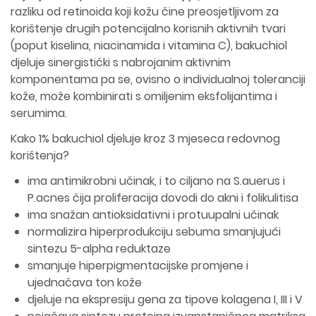
razliku od retinoida koji kožu čine preosjetljivom za
korištenje drugih potencijalno korisnih aktivnih tvari
(poput kiselina, niacinamida i vitamina C), bakuchiol
djeluje sinergistički s nabrojanim aktivnim
komponentama pa se, ovisno o individualnoj toleranciji
kože, može kombinirati s omiljenim eksfolijantima i
serumima.
Kako 1% bakuchiol djeluje kroz 3 mjeseca redovnog
korištenja?
ima antimikrobni učinak, i to ciljano na S.auerus i
P.acnes čija proliferacija dovodi do akni i folikulitisa
ima snažan antioksidativni i protuupalni učinak
normalizira hiperprodukciju sebuma smanjujući
sintezu 5-alpha reduktaze
smanjuje hiperpigmentacijske promjene i
ujednačava ton kože
djeluje na ekspresiju gena za tipove kolagena I, III i V