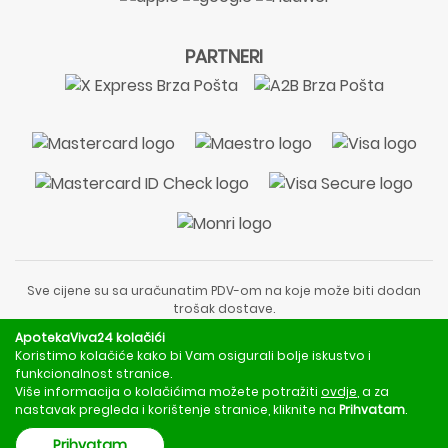
PARTNERI
Sve cijene su sa uračunatim PDV-om na koje može biti dodan
trošak dostave.
Sadržaj stranice je informativnog karaktera i nije zamjena za
ApotekaViva24 kolačići
liječnički pregled ili savjet farmaceuta.
Koristimo kolačiće kako bi Vam osigurali bolje iskustvo i
Za obavijesti o mjerama opreza, rizicima i nuspojavama
funkcionalnost stranice.
obratite se svom liječniku ili farmaceutu.
Više informacija o kolačićima možete potražiti
ovdje
, a za
nastavak pregleda i korištenje stranice, kliknite na
Prihvatam
.
Copyright © 2020 - 2026 | ApotekaViva24 | Sva prava zadržava
Prihvatam