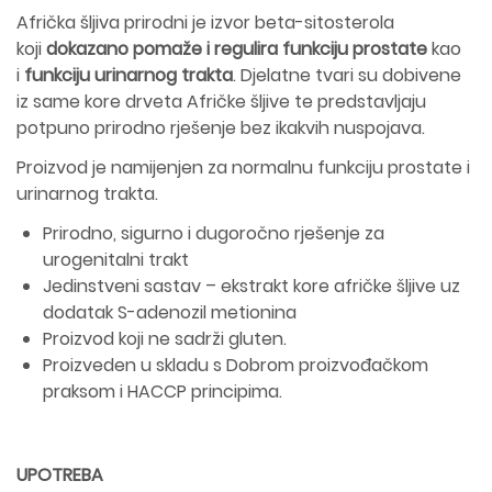
Afrička šljiva prirodni je izvor beta-sitosterola
koji
dokazano pomaže i regulira funkciju prostate
kao
i
funkciju urinarnog trakta
. Djelatne tvari su dobivene
iz same kore drveta Afričke šljive te predstavljaju
potpuno prirodno rješenje bez ikakvih nuspojava.
Proizvod je namijenjen za normalnu funkciju prostate i
urinarnog trakta.
Prirodno, sigurno i dugoročno rješenje za
urogenitalni trakt
Jedinstveni sastav – ekstrakt kore afričke šljive uz
dodatak S-adenozil metionina
Proizvod koji ne sadrži gluten.
Proizveden u skladu s Dobrom proizvođačkom
praksom i HACCP principima.
UPOTREBA