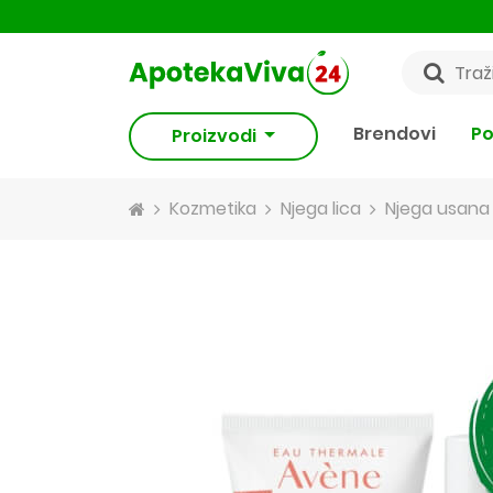
Brendovi
Po
Proizvodi
Kozmetika
Njega lica
Njega usana