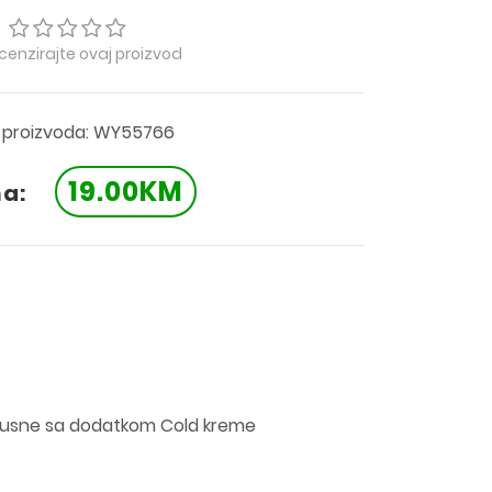
ecenzirajte ovaj proizvod
a proizvoda: WY55766
19.00KM
na:
 usne sa dodatkom Cold kreme