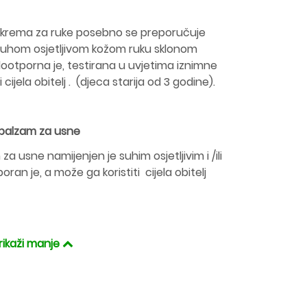
krema za ruke posebno se preporučuje
suhom osjetljivom kožom ruku sklonom
otporna je, testirana u uvjetima iznimne
 cijela obitelj . (djeca starija od 3 godine).
 balzam za usne
a usne namijenjen je suhim osjetljivim i /ili
an je, a može ga koristiti cijela obitelj
rikaži manje