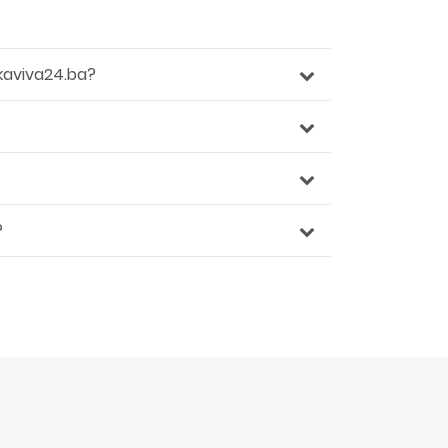
kaviva24.ba?
?