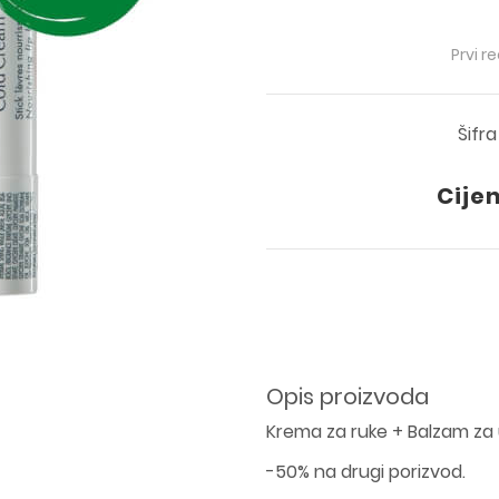
Prvi r
Šifr
Cije
Opis proizvoda
Krema za ruke + Balzam za
-50% na drugi porizvod.