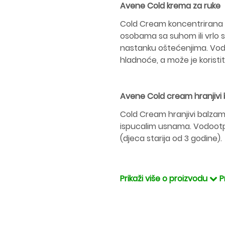
Avene Cold krema za ruke
Cold Cream koncentrirana 
osobama sa suhom ili vrlo 
nastanku oštećenjima. Vodo
hladnoće, a može je koristiti
Avene Cold cream hranjivi
Cold Cream hranjivi balzam z
ispucalim usnama. Vodootpor
(djeca starija od 3 godine).
Prikaži više o proizvodu
P