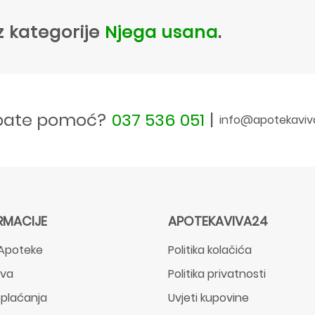
z kategorije
Njega usana
.
bate pomoć?
037 536 051
|
info@apotekaviv
RMACIJE
APOTEKAVIVA24
Apoteke
Politika kolačića
ava
Politika privatnosti
 plaćanja
Uvjeti kupovine