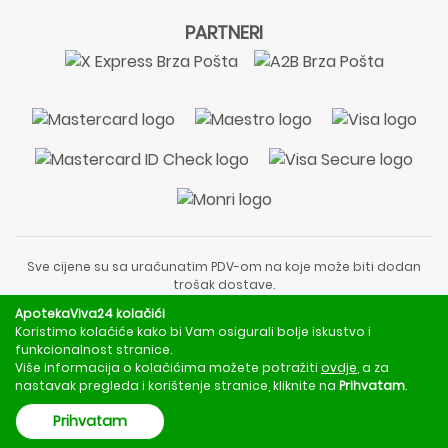
PARTNERI
Sve cijene su sa uračunatim PDV-om na koje može biti dodan
trošak dostave.
Sadržaj stranice je informativnog karaktera i nije zamjena za
ApotekaViva24 kolačići
liječnički pregled ili savjet farmaceuta.
Koristimo kolačiće kako bi Vam osigurali bolje iskustvo i
Za obavijesti o mjerama opreza, rizicima i nuspojavama
funkcionalnost stranice.
obratite se svom liječniku ili farmaceutu.
Više informacija o kolačićima možete potražiti
ovdje
, a za
nastavak pregleda i korištenje stranice, kliknite na
Prihvatam
.
Copyright © 2020 - 2026 | ApotekaViva24 | Sva prava zadržava
Prihvatam