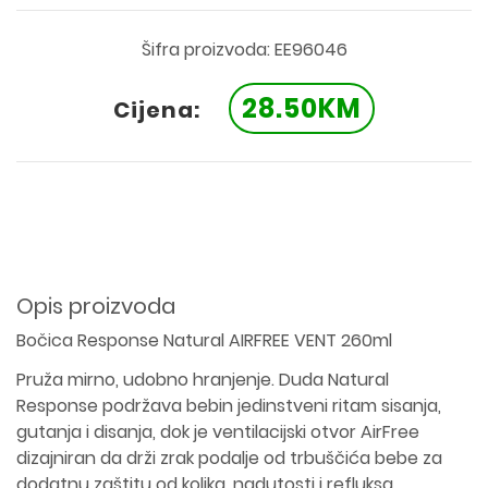
Šifra proizvoda: EE96046
28.50KM
Cijena:
Opis proizvoda
Bočica Response Natural AIRFREE VENT 260ml
Pruža mirno, udobno hranjenje. Duda Natural
Response podržava bebin jedinstveni ritam sisanja,
gutanja i disanja, dok je ventilacijski otvor AirFree
dizajniran da drži zrak podalje od trbuščića bebe za
dodatnu zaštitu od kolika, nadutosti i refluksa.