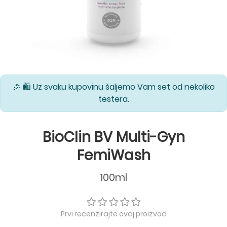
🎉 🛍️ Uz svaku kupovinu šaljemo Vam set od nekoliko
testera.
BioClin BV Multi-Gyn
FemiWash
100ml
Prvi recenzirajte ovaj proizvod