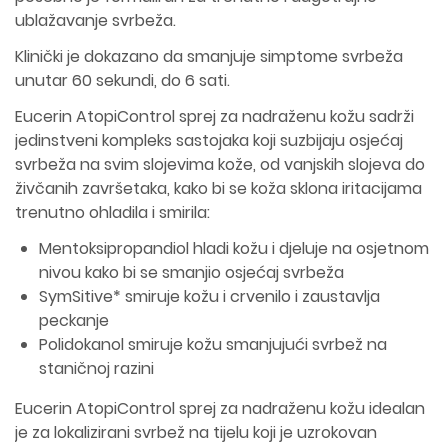
ublažavanje svrbeža.
Klinički je dokazano da smanjuje simptome svrbeža
unutar 60 sekundi, do 6 sati.
Eucerin AtopiControl sprej za nadraženu kožu sadrži
jedinstveni kompleks sastojaka koji suzbijaju osjećaj
svrbeža na svim slojevima kože, od vanjskih slojeva do
živčanih završetaka, kako bi se koža sklona iritacijama
trenutno ohladila i smirila:
Mentoksipropandiol hladi kožu i djeluje na osjetnom
nivou kako bi se smanjio osjećaj svrbeža
SymSitive* smiruje kožu i crvenilo i zaustavlja
peckanje
Polidokanol smiruje kožu smanjujući svrbež na
staničnoj razini
Eucerin AtopiControl sprej za nadraženu kožu idealan
je za lokalizirani svrbež na tijelu koji je uzrokovan