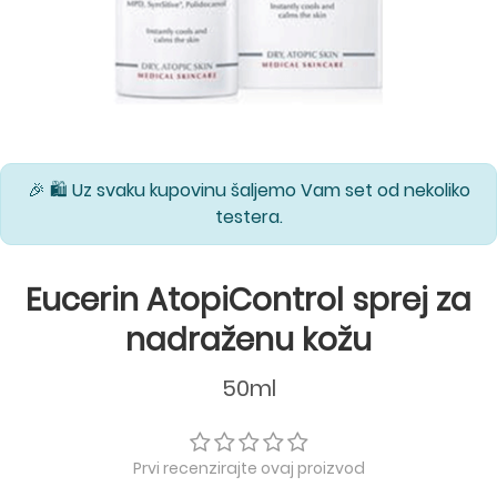
🎉 🛍️ Uz svaku kupovinu šaljemo Vam set od nekoliko
testera.
Eucerin AtopiControl sprej za
nadraženu kožu
50ml
Prvi recenzirajte ovaj proizvod