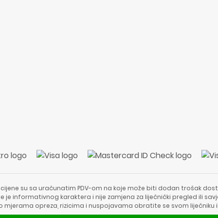
 cijene su sa uračunatim PDV-om na koje može biti dodan trošak dost
e je informativnog karaktera i nije zamjena za liječnički pregled ili sa
 o mjerama opreza, rizicima i nuspojavama obratite se svom liječniku i