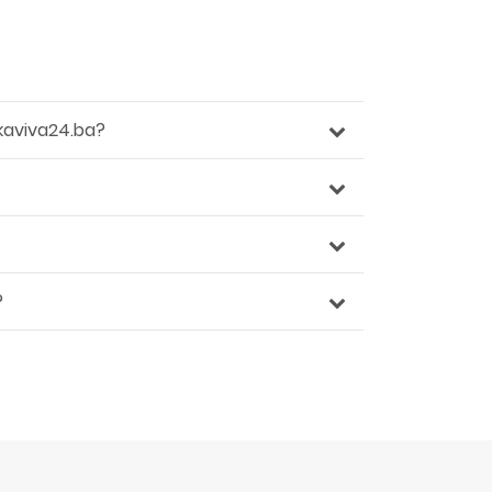
kaviva24.ba?
?