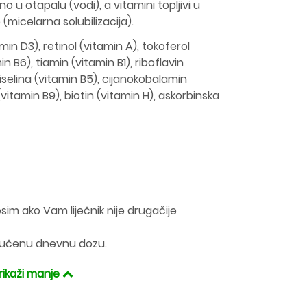
vno u otapalu (vodi), a vitamini topljivi u
micelarna solubilizacija).
amin D3), retinol (vitamin A), tokoferol
in B6), tiamin (vitamin B1), riboflavin
iselina (vitamin B5), cijanokobalamin
 (vitamin B9), biotin (vitamin H), askorbinska
sim ako Vam liječnik nije drugačije
ručenu dnevnu dozu.
rikaži manje