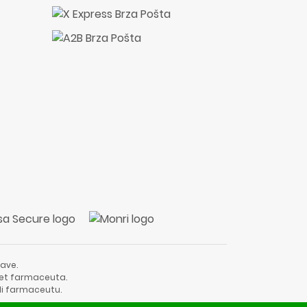
ave.
vjet farmaceuta.
li farmaceutu.