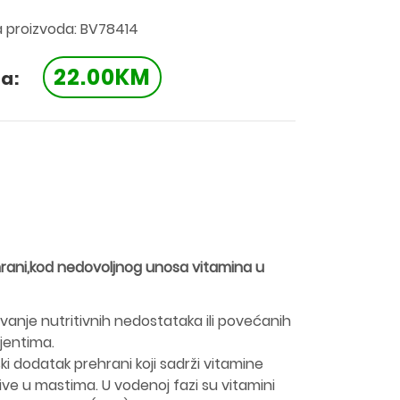
a proizvoda: BV78414
22.00KM
a:
rani,kod nedovoljnog unosa vitamina u
vanje nutritivnih nedostataka ili povećanih
jentima.
i dodatak prehrani koji sadrži vitamine
pive u mastima. U vodenoj fazi su vitamini