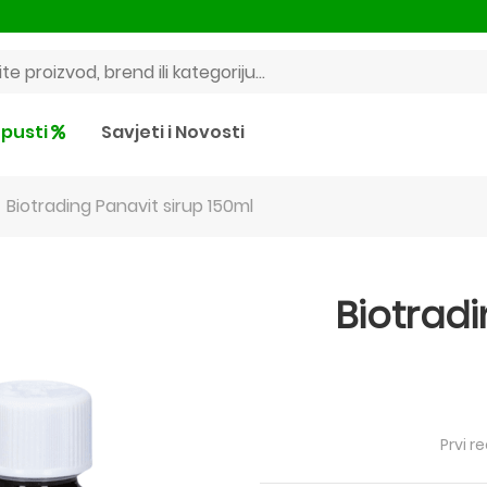
pusti
Savjeti i Novosti
Biotrading Panavit sirup 150ml
Biotradi
Prvi r