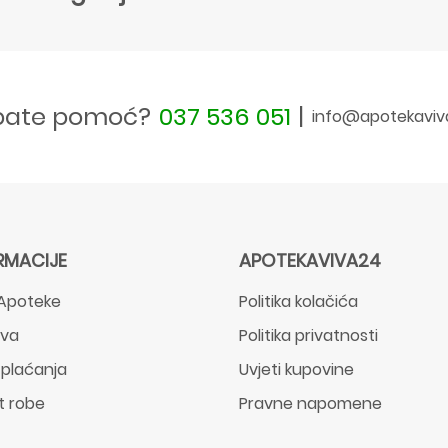
bate pomoć?
037 536 051
|
info@apotekaviv
RMACIJE
APOTEKAVIVA24
Apoteke
Politika kolačića
ava
Politika privatnosti
 plaćanja
Uvjeti kupovine
t robe
Pravne napomene