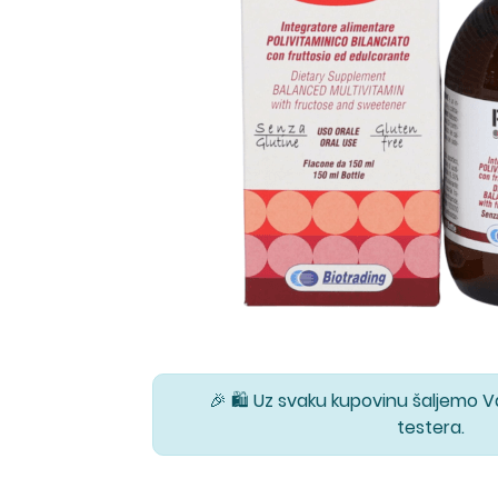
🎉 🛍️ Uz svaku kupovinu šaljemo 
testera.