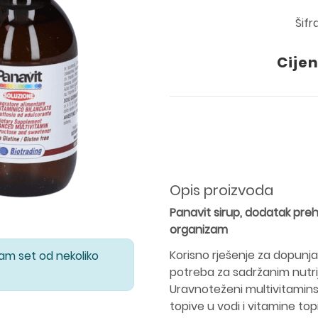
Šifr
Cijen
Opis proizvoda
Panavit sirup,
d
odatak preh
organizam
Korisno rješenje za dopunja
Vam set od nekoliko
potreba za sadržanim nutri
Uravnoteženi multivitaminsk
topive u vodi i vitamine to