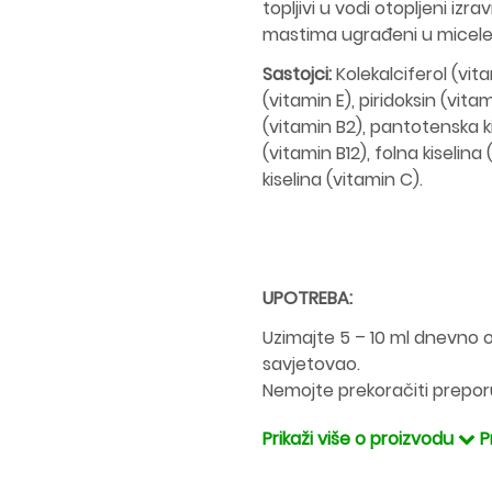
topljivi u vodi otopljeni izra
mastima ugrađeni u micele (
Sastojci:
Kolekalciferol (vit
(vitamin E), piridoksin (vitam
(vitamin B2), pantotenska k
(vitamin B12), folna kiselina
kiselina (vitamin C).
UPOTREBA:
Uzimajte 5 – 10 ml dnevno o
savjetovao.
Nemojte prekoračiti prepo
Prikaži više o proizvodu
P