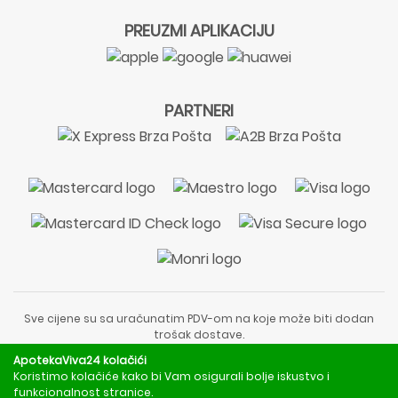
PREUZMI APLIKACIJU
PARTNERI
Sve cijene su sa uračunatim PDV-om na koje može biti dodan
trošak dostave.
Sadržaj stranice je informativnog karaktera i nije zamjena za
ApotekaViva24 kolačići
liječnički pregled ili savjet farmaceuta.
Koristimo kolačiće kako bi Vam osigurali bolje iskustvo i
Za obavijesti o mjerama opreza, rizicima i nuspojavama
funkcionalnost stranice.