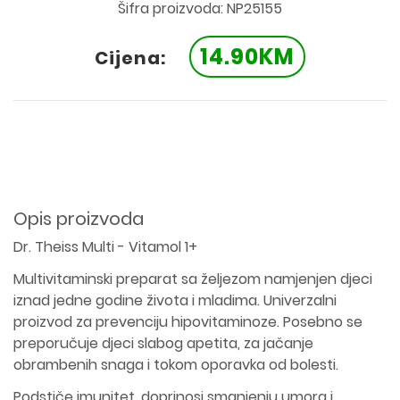
Šifra proizvoda: NP25155
14.90KM
Cijena:
Opis proizvoda
Dr. Theiss Multi - Vitamol 1+
Multivitaminski preparat sa željezom namjenjen djeci
iznad jedne godine života i mladima. Univerzalni
proizvod za prevenciju hipovitaminoze. Posebno se
preporučuje djeci slabog apetita, za jačanje
obrambenih snaga i tokom oporavka od bolesti.
Podstiče imunitet, doprinosi smanjenju umora i