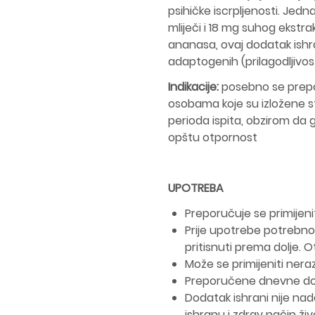
psihičke iscrpljenosti. Jed
mliječi i 18 mg suhog ekstr
ananasa, ovaj dodatak ishr
adaptogenih (prilagodljivost
Indikacije:
posebno se prepor
osobama koje su izložene s
perioda ispita, obzirom da 
opštu otpornost
UPOTREBA
Preporučuje se primijenit
Prije upotrebe potrebno
pritisnuti prema dolje. Otv
Može se primijeniti neraz
Preporučene dnevne doze
Dodatak ishrani nije n
ishranu i zdrav način živ