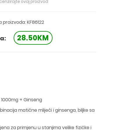
ecenzirajte ovaj proizvod
ra proizvoda: KF86122
28.50KM
a:
ly 1000mg + Ginseng
nacija matične mliječi i ginsenga, biljke sa
ena za primjenu u stanjima velike fizičke i