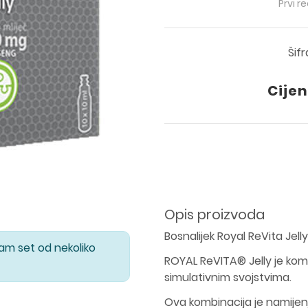
Prvi r
Šif
Cijen
Opis proizvoda
Bosnalijek Royal ReVita Jel
Vam set od nekoliko
ROYAL ReVITA® Jelly je kombi
simulativnim svojstvima.
Ova kombinacija je namijenj