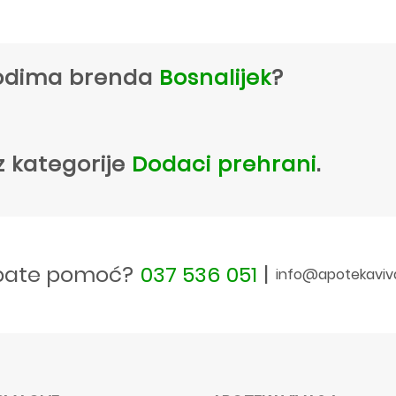
zvodima brenda
Bosnalijek
?
z kategorije
Dodaci prehrani
.
bate pomoć?
037 536 051
|
info@apotekaviv