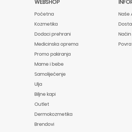
WEBSHOP
INFO
Početna
Naše 
Kozmetika
Dost
Dodaci prehrani
Način
Medicinska oprema
Povra
Promo pakiranja
Mame i bebe
Samoliječenje
Ulja
Biljne kapi
Outlet
Dermokozmetika
Brendovi