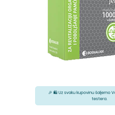
🎉 🛍️ Uz svaku kupovinu šaljemo 
testera.