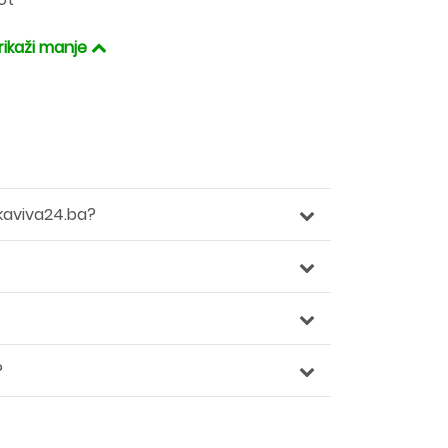
rikaži manje
kaviva24.ba?
?