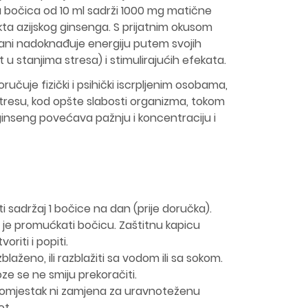
na bočica od 10 ml sadrži 1000 mg matične
akta azijskog ginsenga. S prijatnim okusom
ani nadoknađuje energiju putem svojih
 u stanjima stresa) i stimulirajućih efekata.
učuje fizički i psihički iscrpljenim osobama,
tresu, kod opšte slabosti organizma, tokom
ginseng povećava pažnju i koncentraciju i
i sadržaj 1 bočice na dan (prije doručka).
 je promućkati bočicu. Zaštitnu kapicu
oriti i popiti.
blaženo, ili razblažiti sa vodom ili sa sokom.
 se ne smiju prekoračiti.
adomjestak ni zamjena za uravnoteženu
ot