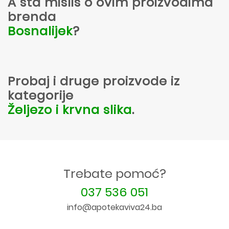
A šta misliš o ovim proizvodima
brenda
Bosnalijek
?
Probaj i druge proizvode iz
kategorije
Željezo i krvna slika
.
Trebate pomoć?
037 536 051
info@apotekaviva24.ba