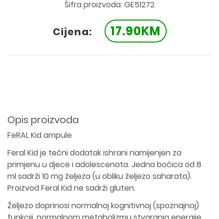
Šifra proizvoda: GE51272
17.90KM
Cijena:
Opis proizvoda
FeRAL Kid ampule
Feral Kid je tečni dodatak ishrani namijenjen za
primjenu u djece i adolescenata. Jedna bočica od 8
ml sadrži 10 mg željeza (u obliku željezo saharata).
Proizvod Feral Kid ne sadrži gluten.
Željezo doprinosi normalnoj kognitivnoj (spoznajnoj)
funkciji, normalnom metabolizmu stvaranja energije,