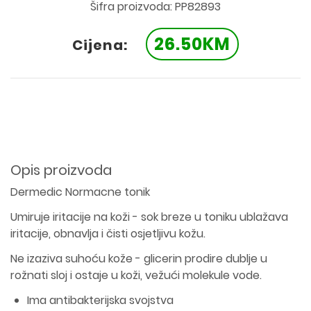
Šifra proizvoda: PP82893
26.50KM
Cijena:
Opis proizvoda
Dermedic Normacne tonik
Umiruje iritacije na koži - sok breze u toniku ublažava
iritacije, obnavlja i čisti osjetljivu kožu.
Ne izaziva suhoću kože - glicerin prodire dublje u
rožnati sloj i ostaje u koži, vežući molekule vode.
Ima antibakterijska svojstva