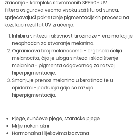
zračenja - kompleks savremenih SPF50+ UV
filtera osigurava veoma visoku zaštitu od sunca,
sprječavajući pokretanje pigmentacijskih procesa na
koži, kao rezultat UV zračenja.
Inhibira sintezu i aktivnost tirozinaze - enzima koji je
neophodan za stvaranje melanina.
Ograničava broj melanosoma - organela ćelija
melanocita, čija je uloga sinteza i skladištenje
melanina - pigmenta odgovornog za razvoj
hiperpigmentacije.
Smanjuje prenos melanina u keratinocite u
epidermi - područja gdje se razvija
hiperpigmentacija.
Pjege, sunčeve pjege, staračke pjege
Mrlje nakon akni
Hormonalna i lijekovima izazvana