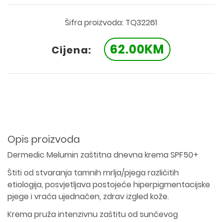
Šifra proizvoda: TQ32261
62.00KM
Cijena:
Opis proizvoda
Dermedic Melumin zaštitna dnevna krema SPF50+
Štiti od stvaranja tamnih mrlja/pjega različitih
etiologija, posvjetljava postojeće hiperpigmentacijske
pjege i vraća ujednačen, zdrav izgled kože.
Krema pruža intenzivnu zaštitu od sunčevog