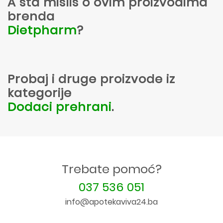
A šta misliš o ovim proizvodima
brenda
Dietpharm
?
Probaj i druge proizvode iz
kategorije
Dodaci prehrani
.
Trebate pomoć?
037 536 051
info@apotekaviva24.ba