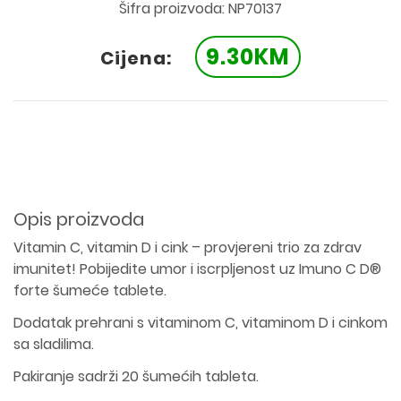
Šifra proizvoda: NP70137
9.30KM
Cijena:
Opis proizvoda
Vitamin C, vitamin D i cink – provjereni trio za zdrav
imunitet! Pobijedite umor i iscrpljenost uz Imuno C D®
forte šumeće tablete.
Dodatak prehrani s vitaminom C, vitaminom D i cinkom
sa sladilima.
Pakiranje sadrži 20 šumećih tableta.