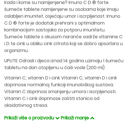
Kada i kome su namijenjene? Imuno C D ® forte
šumeće tablete namijenjene su osobama koje imaju
oslabljen imunitet, osjećaju umor i iscrpljenost. Imuno
C D ® forte je dodatak prehrani s optimalnom
kombinacijom sastojaka za potporu imunitetu.
Šumeće tablete s okusom naranče sadrže vitamine C
i D te cink u obliku cink citrata koji se dobro apsorbira u
organizmu.
UPUTE Odrasli i djeca iznad 14 godina uzimaju 1 šumeću
tabletu na dan otopljenu u čaši vode (200 ml).
Vitamin C, vitamin D i cink Vitamin C, vitamin D i cink
doprinose normalnoj funkciji imunološkog sustava.
Vitamin C doprinosi smanjenju umora i iscrpljenosti.
Vitamin C i cink doprinose zaštiti stanica od
oksidativnog stresa.
Prikaži više o proizvodu
Prikaži manje